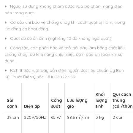
+ Người sử dụng không chạm được vào bộ phận mang điện
bên trong quạt
+ Có cầu chì bảo vệ chống cháy khi cách quạt bị hãm, trong
lúc động cơ hoạt động.
+ Quạt đủ độ ổn định (nghiêng 10 độ không ngã quạt)
+ Công tắc, các phần bảo vệ mối nối dây làm bằng chất liệu
chống cháy. Đủ khả năng chịu nhiệt, đảm bảo an toàn khi sử
dụng.
+ Kích thước ruột dây dẫn điện nguồn đạt tiêu chuẩn Ủy Ban
Kỹ Thuật Điện Quốc Tế IEC60227-53
Khối
Qui cách
Sải
Công
Lưu lượng
lượng
thùng
cánh
Điện áp
suất
gió
tịnh
(cái/thùn
3
39 cm
220V/50Hz
65 W
88.6 m
/min
3 kg
2 cái