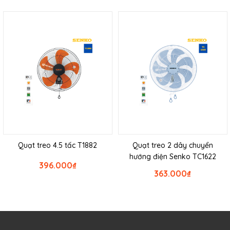
Quạt treo 4.5 tấc T1882
Quạt treo 2 dây chuyển
hướng điện Senko TC1622
396.000
₫
363.000
₫