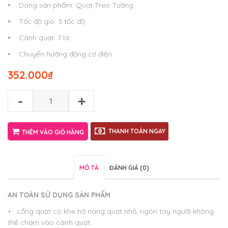
•
Dòng sản phẩm: Quạt Treo Tường
•
Tốc độ gió: 3 tốc độ
•
Cánh quạt: 7 lá
•
Chuyển hướng động cơ điện
352.000
₫
-
+
THANH TOÁN NGAY
THÊM VÀO GIỎ HÀNG
MÔ TẢ
ĐÁNH GIÁ (0)
AN TOÀN SỬ DỤNG SẢN PHẨM
+ Lồng quạt có khe hở nang quạt nhỏ, ngón tay người không
thể chạm vào cánh quạt.