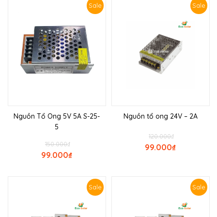
Sale
Sale
Nguồn Tổ Ong 5V 5A S-25-
Nguồn tổ ong 24V – 2A
5
120.000
₫
150.000
₫
99.000
₫
99.000
₫
Sale
Sale