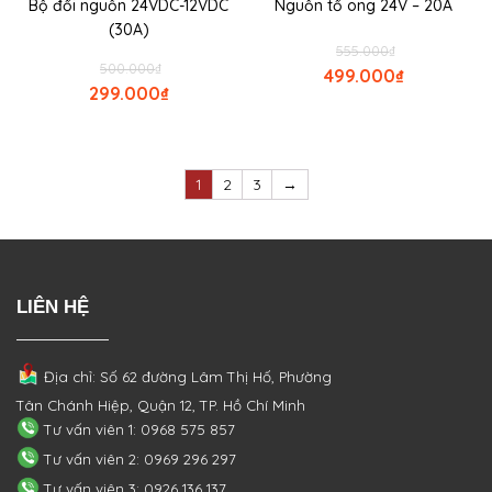
Bộ đổi nguồn 24VDC-12VDC
Nguồn tổ ong 24V – 20A
(30A)
555.000
₫
500.000
₫
499.000
₫
299.000
₫
1
2
3
→
LIÊN HỆ
Địa chỉ: Số 62 đường Lâm Thị Hố, Phường
Tân Chánh Hiệp, Quận 12, TP. Hồ Chí Minh
Tư vấn viên 1: 0968 575 857
Tư vấn viên 2: 0969 296 297
Tư vấn viên 3: 0926 136 137