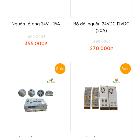
Nguồn tổ ong 24V – 15A
Bộ đổi nguồn 24VDC-12VDC
(20A)
600.000
₫
390.000
₫
355.000
₫
270.000
₫
Sale
Sale