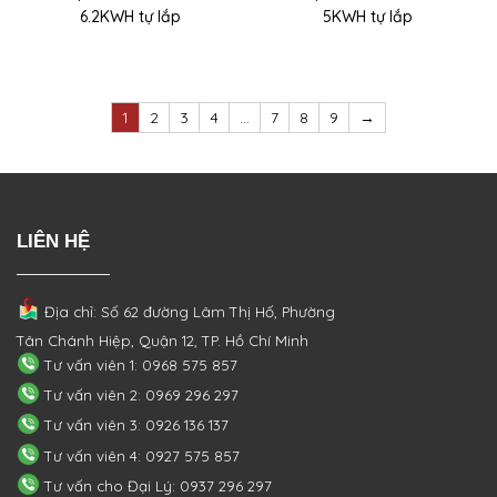
6.2KWH tự lắp
5KWH tự lắp
1
2
3
4
…
7
8
9
→
LIÊN HỆ
Địa chỉ: Số 62 đường Lâm Thị Hố, Phường
Tân Chánh Hiệp, Quận 12, TP. Hồ Chí Minh
Tư vấn viên 1: 0968 575 857
Tư vấn viên 2: 0969 296 297
Tư vấn viên 3: 0926 136 137
Tư vấn viên 4: 0927 575 857
Tư vấn cho Đại Lý: 0937 296 297