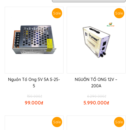
Sale
Sale
Nguồn Tổ Ong 5V 5A S-25-
NGUỒN TỔ ONG 12V –
5
200A
150.000
₫
6.290.000
₫
99.000
₫
5.990.000
₫
Sale
Sale