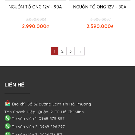
NGUỒN TỔ ONG 12V – 90A
NGUỒN TỔ ONG 12V – 80A
3.000.000
₫
3.000.000
₫
2.990.000
₫
2.590.000
₫
1
2
3
→
LIÊN HỆ
Địa chỉ: Số 62 đường Lâm Thị Hố, Phường
Tân Chánh Hiệp, Quận 12, TP. Hồ Chí Minh
Tư vấn viên 1: 0968 575 857
Tư vấn viên 2: 0969 296 297
Tư vấn viên 3: 0926 136 137