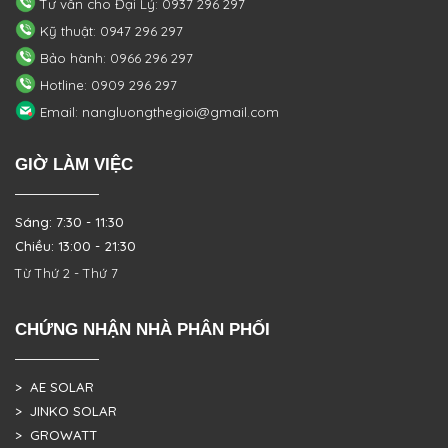
Tư vấn cho Đại Lý: 0937 296 297
Kỹ thuật: 0947 296 297
Bảo hành: 0966 296 297
Hotline: 0909 296 297
Email: nangluongthegioi@gmail.com
GIỜ LÀM VIỆC
Sáng: 7:30 - 11:30
Chiều: 13:00 - 21:30
Từ Thứ 2 - Thứ 7
CHỨNG NHẬN NHÀ PHÂN PHỐI
> AE SOLAR
> JINKO SOLAR
> GROWATT