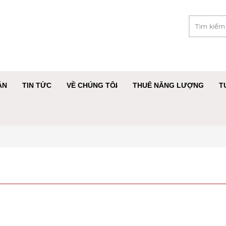
ÁN
TIN TỨC
VỀ CHÚNG TÔI
THUÊ NĂNG LƯỢNG
T