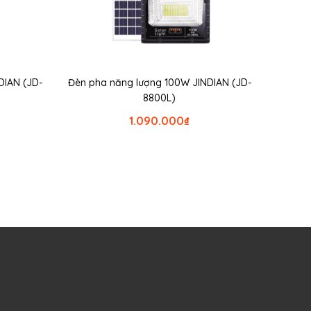
DIAN (JD-
Đèn pha năng lượng 100W JINDIAN (JD-
8800L)
1.090.000
₫