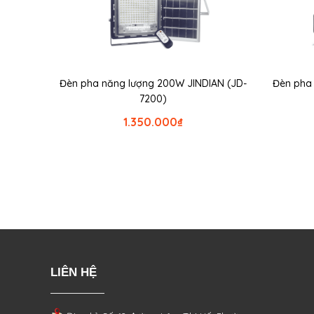
Đèn pha năng lượng 200W JINDIAN (JD-
Đèn pha
7200)
1.350.000
₫
LIÊN HỆ