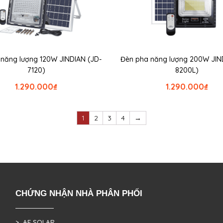
 năng lượng 120W JINDIAN (JD-
Đèn pha năng lượng 200W JIN
7120)
8200L)
1.290.000
₫
1.290.000
₫
1
2
3
4
→
CHỨNG NHẬN NHÀ PHÂN PHỐI
> AE SOLAR