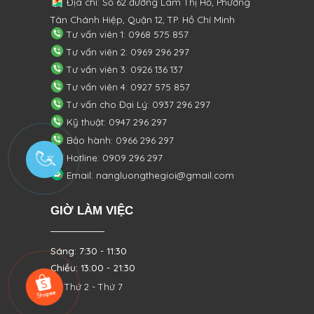
Địa chỉ: Số 62 đường Lâm Thị Hố, Phường
Tân Chánh Hiệp, Quận 12, TP. Hồ Chí Minh
Tư vấn viên 1: 0968 575 857
Tư vấn viên 2: 0969 296 297
Tư vấn viên 3: 0926 136 137
Tư vấn viên 4: 0927 575 857
Tư vấn cho Đại Lý: 0937 296 297
Kỹ thuật: 0947 296 297
Bảo hành: 0966 296 297
Hotline: 0909 296 297
Email: nangluongthegioi@gmail.com
GIỜ LÀM VIỆC
Sáng: 7:30 - 11:30
Chiều: 13:00 - 21:30
Từ Thứ 2 - Thứ 7