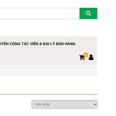
UYỂN CỘNG TÁC VIÊN & ĐẠI LÝ BÁN HÀNG
0