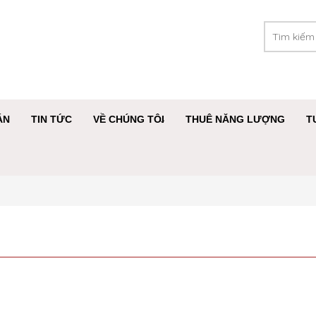
ÁN
TIN TỨC
VỀ CHÚNG TÔI
THUÊ NĂNG LƯỢNG
T