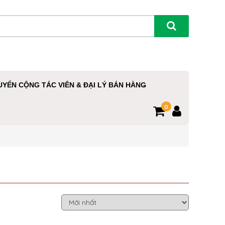
UYỂN CỘNG TÁC VIÊN & ĐẠI LÝ BÁN HÀNG
0