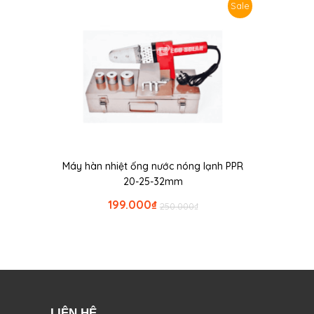
Sale
Máy hàn nhiệt ống nước nóng lạnh PPR
20-25-32mm
199.000
₫
250.000
₫
LIÊN HỆ