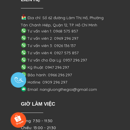
Địa chỉ: Số 62 đường Lâm Thị Hố, Phường
Tân Chánh Hiệp, Quận 12, TP. Hồ Chí Minh
Tư vấn viên 1: 0968 575 857
Tư vấn viên 2: 0969 296 297
Tư vấn viên 3: 0926 136 137
Tư vấn viên 4: 0927 575 857
Tư vấn cho Đại Lý: 0937 296 297
Kỹ thuật: 0947 296 297
Bảo hành: 0966 296 297
Hotline: 0909 296 297
Email: nangluongthegioi@gmail.com
GIỜ LÀM VIỆC
Sáng: 7:30 - 11:30
Chiều: 13:00 - 21:30