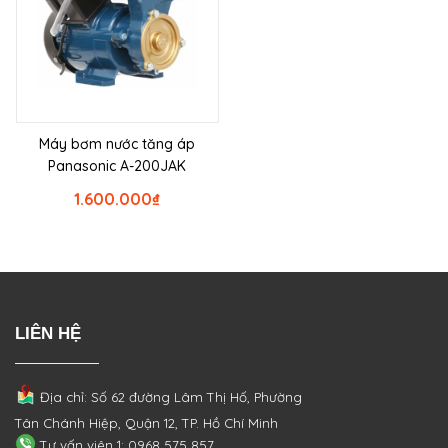
Máy bơm nước tăng áp
Panasonic A-200JAK
1.600.000
₫
LIÊN HỆ
Địa chỉ: Số 62 đường Lâm Thị Hố, Phường
Tân Chánh Hiệp, Quận 12, TP. Hồ Chí Minh
Tư vấn viên 1: 0968 575 857