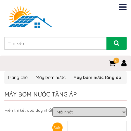
0
Trang chủ
Máy bơm nước
Máy bơm nước tăng áp
MÁY BƠM NƯỚC TĂNG ÁP
Hiển thị kết quả duy nhất
Sale