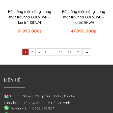
Hệ thống điện năng lượng
Hệ thống điện năng lượng
mặt trời hoà lưới 6KWP –
mặt trời hoà lưới 6KWP –
lưu trữ 10KWH
lưu trữ 5KWH
61.990.000
₫
47.990.000
₫
1
2
3
4
…
33
34
35
→
LIÊN HỆ
Địa chỉ: Số 62 đường Lâm Thị Hố, Phường
Tân Chánh Hiệp, Quận 12, TP. Hồ Chí Minh
Tư vấn viên 1: 0968 575 857