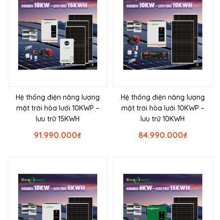
Hệ thống điện năng lượng
Hệ thống điện năng lượng
mặt trời hòa lưới 10KWP –
mặt trời hòa lưới 10KWP –
lưu trữ 15KWH
lưu trữ 10KWH
91.990.000
₫
84.990.000
₫