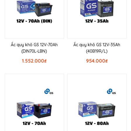
Ắc quy khô GS 12V-70Ah
Ắc quy khô GS 12V-35Ah
(DIN70L-LBN)
(40B19R/L)
1.552.000
₫
954.000
₫