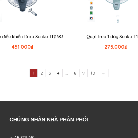
o điều khiển từ xa Senko TR1683
Quạt treo 1 dây Senko T
451.000
₫
275.000
₫
1
2
3
4
…
8
9
10
→
CHỨNG NHẬN NHÀ PHÂN PHỐI
> AE SOLAR