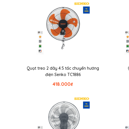
Quạt treo 2 dây 4.5 tấc chuyển hướng
điện Senko TC1886
418.000
₫