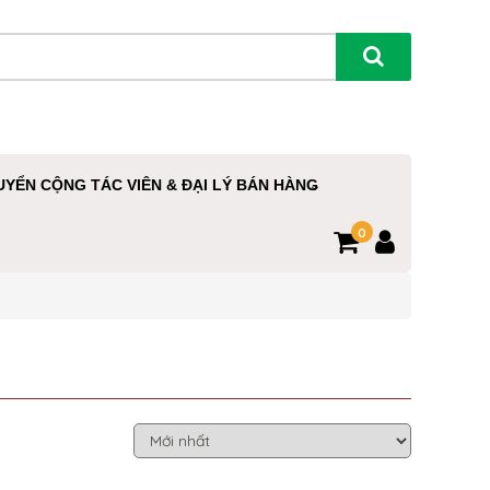
UYỂN CỘNG TÁC VIÊN & ĐẠI LÝ BÁN HÀNG
0