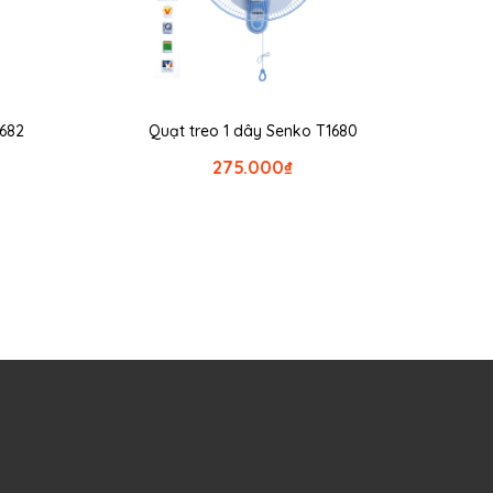
1682
Quạt treo 1 dây Senko T1680
275.000
₫