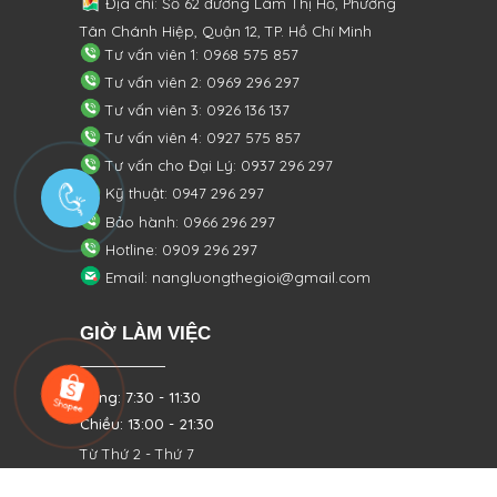
Địa chỉ: Số 62 đường Lâm Thị Hố, Phường
Tân Chánh Hiệp, Quận 12, TP. Hồ Chí Minh
Tư vấn viên 1: 0968 575 857
Tư vấn viên 2: 0969 296 297
Tư vấn viên 3: 0926 136 137
Tư vấn viên 4: 0927 575 857
Tư vấn cho Đại Lý: 0937 296 297
Kỹ thuật: 0947 296 297
Bảo hành: 0966 296 297
Hotline: 0909 296 297
Email: nangluongthegioi@gmail.com
GIỜ LÀM VIỆC
Sáng: 7:30 - 11:30
Chiều: 13:00 - 21:30
Từ Thứ 2 - Thứ 7