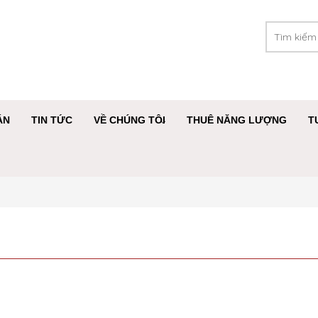
ÁN
TIN TỨC
VỀ CHÚNG TÔI
THUÊ NĂNG LƯỢNG
T