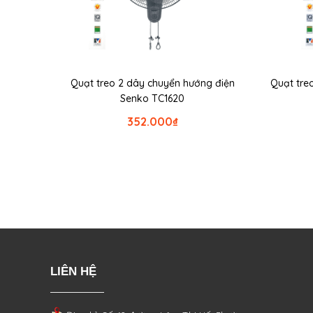
Quạt treo 2 dây chuyển hướng điện
Quạt tre
Senko TC1620
352.000
₫
LIÊN HỆ