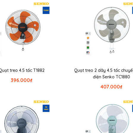
Quạt treo 4.5 tấc T1882
Quạt treo 2 dây 4.5 tấc chuy
điện Senko TC1880
396.000
₫
407.000
₫