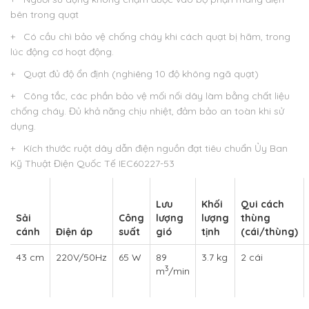
bên trong quạt
+ Có cầu chì bảo vệ chống cháy khi cách quạt bị hãm, trong
lúc động cơ hoạt động.
+ Quạt đủ độ ổn định (nghiêng 10 độ không ngã quạt)
+ Công tắc, các phần bảo vệ mối nối dây làm bằng chất liệu
chống cháy. Đủ khả năng chịu nhiệt, đảm bảo an toàn khi sử
dụng.
+ Kích thước ruột dây dẫn điện nguồn đạt tiêu chuẩn Ủy Ban
Kỹ Thuật Điện Quốc Tế IEC60227-53
Lưu
Khối
Qui cách
Sải
Công
lượng
lượng
thùng
cánh
Điện áp
suất
gió
tịnh
(cái/thùng)
43 cm
220V/50Hz
65 W
89
3.7 kg
2 cái
3
m
/min