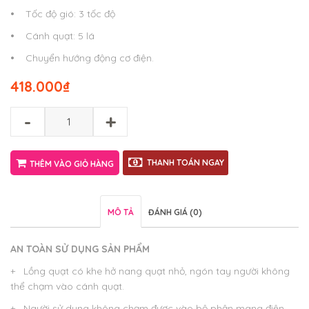
•
Tốc độ gió: 3 tốc độ
•
Cánh quạt: 5 lá
•
Chuyển hướng động cơ điện.
418.000
₫
-
+
THANH TOÁN NGAY
THÊM VÀO GIỎ HÀNG
MÔ TẢ
ĐÁNH GIÁ (0)
AN TOÀN SỬ DỤNG SẢN PHẨM
+ Lồng quạt có khe hở nang quạt nhỏ, ngón tay người không
thể chạm vào cánh quạt.
+ Người sử dụng không chạm được vào bộ phận mang điện