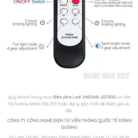
Quý khách hàng mua
Đèn pha Led JINDIAN JD7300
xin liên
hệ hotline 0909 296 297 hoặc đại lý gần nhất để được giá ưu
đãi.
CÔNG TY CÔNG NGHỆ ĐIỆN TỬ VIỄN THÔNG QUỐC TẾ ĐÔNG
DƯƠNG
62 Lâm Thị Hố, Phường Tân Chánh Hiệp, Quận 12, Tp. HCM