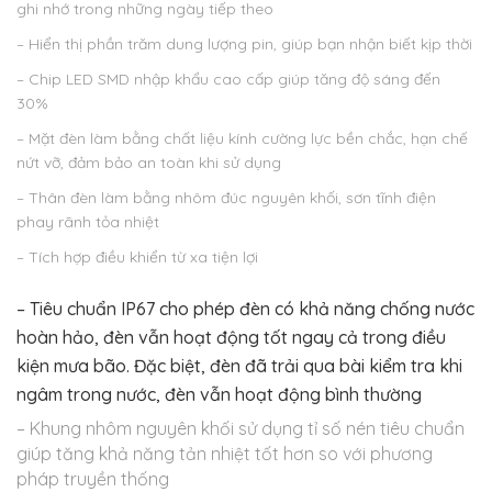
ghi nhớ trong những ngày tiếp theo
– Hiển thị phần trăm dung lượng pin, giúp bạn nhận biết kịp thời
– Chip LED SMD nhập khẩu cao cấp giúp tăng độ sáng đến
30%
– Mặt đèn làm bằng chất liệu kính cường lực bền chắc, hạn chế
nứt vỡ, đảm bảo an toàn khi sử dụng
– Thân đèn làm bằng nhôm đúc nguyên khối, sơn tĩnh điện
phay rãnh tỏa nhiệt
– Tích hợp điều khiển từ xa tiện lợi
– Tiêu chuẩn IP67 cho phép đèn có khả năng chống nước
hoàn hảo, đèn vẫn hoạt động tốt ngay cả trong điều
kiện mưa bão. Đặc biệt, đèn đã trải qua bài kiểm tra khi
ngâm trong nước, đèn vẫn hoạt động bình thường
– Khung nhôm nguyên khối sử dụng tỉ số nén tiêu chuẩn
giúp tăng khả năng tản nhiệt tốt hơn so với phương
pháp truyền thống