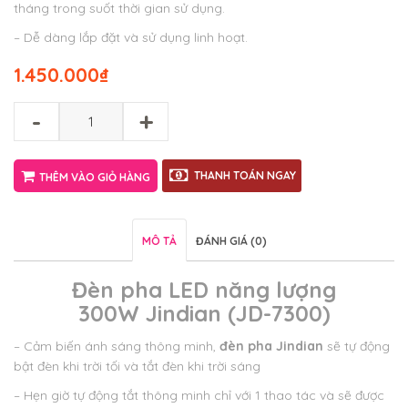
tháng trong suốt thời gian sử dụng.
– Dễ dàng lắp đặt và sử dụng linh hoạt.
1.450.000
₫
-
+
THANH TOÁN NGAY
THÊM VÀO GIỎ HÀNG
MÔ TẢ
ĐÁNH GIÁ (0)
Đèn pha LED năng lượng
300W Jindian (JD-7300)
– Cảm biến ánh sáng thông minh,
đèn pha Jindian
sẽ tự động
bật đèn khi trời tối và tắt đèn khi trời sáng
– Hẹn giờ tự động tắt thông minh chỉ với 1 thao tác và sẽ được