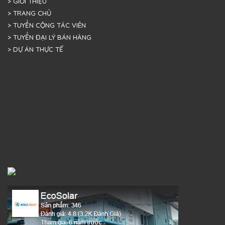
> GIỚI THIỆU
> TRANG CHỦ
> TUYỂN CỘNG TÁC VIÊN
> TUYỂN ĐẠI LÝ BÁN HÀNG
> DỰ ÁN THỰC TẾ