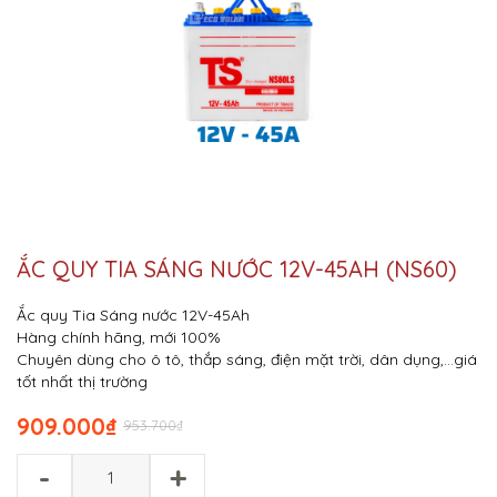
ẮC QUY TIA SÁNG NƯỚC 12V-45AH (NS60)
Ắc quy Tia Sáng nước 12V-45Ah
Hàng chính hãng, mới 100%
Chuyên dùng cho ô tô, thắp sáng, điện mặt trời, dân dụng,…giá
tốt nhất thị trường
909.000
₫
953.700
₫
-
+