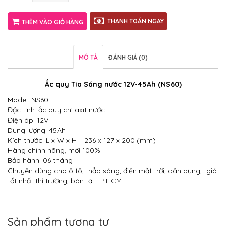
THANH TOÁN NGAY
THÊM VÀO GIỎ HÀNG
MÔ TẢ
ĐÁNH GIÁ (0)
Ắc quy Tia Sáng nước 12V-45Ah (NS60)
Model: NS60
Đặc tính: ắc quy chì axit nước
Điện áp: 12V
Dung lượng: 45Ah
Kích thước: L x W x H = 236 x 127 x 200 (mm)
Hàng chính hãng, mới 100%
Bảo hành: 06 tháng
Chuyên dùng cho ô tô, thắp sáng, điện mặt trời, dân dụng,…giá
tốt nhất thị trường, bán tại TP.HCM
Sản phẩm tương tự