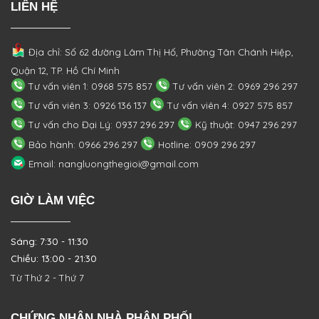
LIÊN HỆ
Địa chỉ: Số 62 đường Lâm Thị Hố, Phường
Tân Chánh Hiệp,
Quận 12, TP. Hồ Chí Minh
Tư vấn viên 1: 0968 575 857
Tư vấn viên 2: 0969 296 297
Tư vấn viên 3: 0926 136 137
Tư vấn viên 4: 0927 575 857
Tư vấn cho Đại Lý: 0937 296 297
Kỹ thuật: 0947 296 297
Bảo hành: 0966 296 297
Hotline: 0909 296 297
Email: nangluongthegioi@gmail.com
GIỜ LÀM VIỆC
Sáng: 7:30 - 11:30
Chiều: 13:00 - 21:30
Từ Thứ 2 - Thứ 7
CHỨNG NHẬN NHÀ PHÂN PHỐI