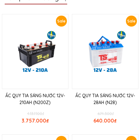
Sale
Sale
ẮC QUY TIA SÁNG NƯỚC 12V-
ẮC QUY TIA SÁNG NƯỚC 12V-
210AH (N200Z)
28AH (N28)
4.137.100
₫
674.300
₫
3.757.000
₫
640.000
₫