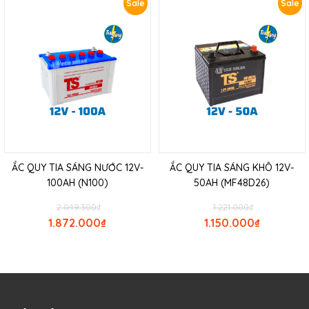
Sale
Sale
ẮC QUY TIA SÁNG NƯỚC 12V-
ẮC QUY TIA SÁNG KHÔ 12V-
100AH (N100)
50AH (MF48D26)
2.049.300
₫
1.221.000
₫
1.872.000
₫
1.150.000
₫