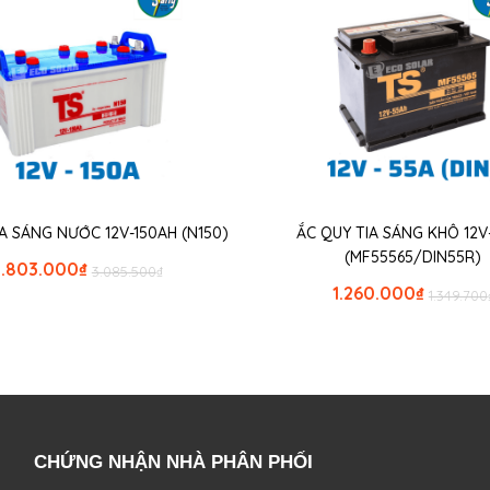
A SÁNG NƯỚC 12V-150AH (N150)
ẮC QUY TIA SÁNG KHÔ 12V
(MF55565/DIN55R)
2.803.000
₫
3.085.500
₫
1.260.000
₫
1.349.700
CHỨNG NHẬN NHÀ PHÂN PHỐI