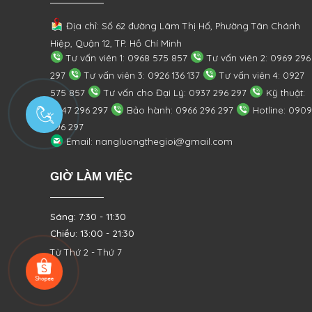
Địa chỉ: Số 62 đường Lâm Thị Hố, Phường
Tân Chánh
Hiệp, Quận 12, TP. Hồ Chí Minh
Tư vấn viên 1: 0968 575 857
Tư vấn viên 2: 0969 296
297
Tư vấn viên 3: 0926 136 137
Tư vấn viên 4: 0927
575 857
Tư vấn cho Đại Lý: 0937 296 297
Kỹ thuật:
0947 296 297
Bảo hành: 0966 296 297
Hotline: 0909
296 297
Email: nangluongthegioi@gmail.com
GIỜ LÀM VIỆC
Sáng: 7:30 - 11:30
Chiều: 13:00 - 21:30
Từ Thứ 2 - Thứ 7