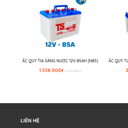
ẮC QUY TIA SÁNG NƯỚC 12V-85AH (N85)
ẮC QUY TI
1.558.000
₫
1.714.900
₫
LIÊN HỆ