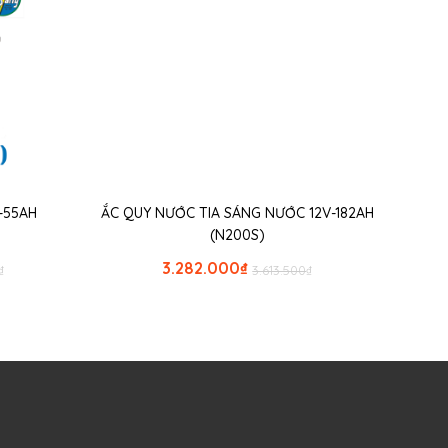
-55AH
ẮC QUY NƯỚC TIA SÁNG NƯỚC 12V-182AH
(N200S)
3.282.000
₫
₫
3.613.500
₫