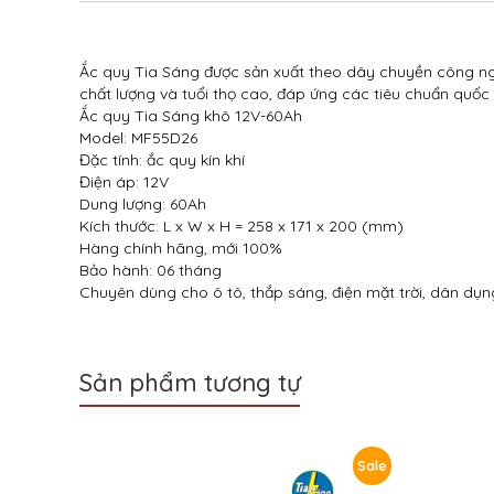
Ắc quy Tia Sáng được sản xuất theo dây chuyền công ngh
chất lượng và tuổi thọ cao, đáp ứng các tiêu chuẩn quốc 
Ắc quy Tia Sáng khô 12V-60Ah
Model: MF55D26
Đặc tính: ắc quy kín khí
Điện áp: 12V
Dung lượng: 60Ah
Kích thước: L x W x H = 258 x 171 x 200 (mm)
Hàng chính hãng, mới 100%
Bảo hành: 06 tháng
Chuyên dùng cho ô tô, thắp sáng, điện mặt trời, dân dụng
Sản phẩm tương tự
Sale