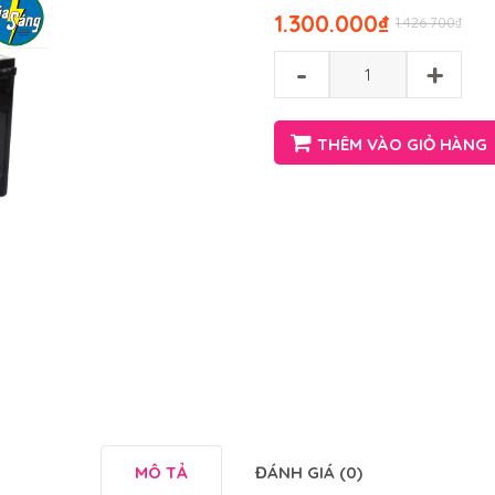
1.300.000
₫
1.426.700
₫
-
+
THÊM VÀO GIỎ HÀNG
MÔ TẢ
ĐÁNH GIÁ (0)