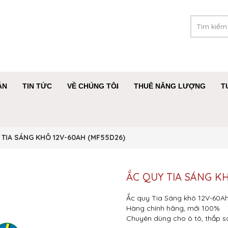
ÁN
TIN TỨC
VỀ CHÚNG TÔI
THUÊ NĂNG LƯỢNG
T
 TIA SÁNG KHÔ 12V-60AH (MF55D26)
ẮC QUY TIA SÁNG K
Ắc quy Tia Sáng khô 12V-60A
Hàng chính hãng, mới 100%
Chuyên dùng cho ô tô, thắp sán