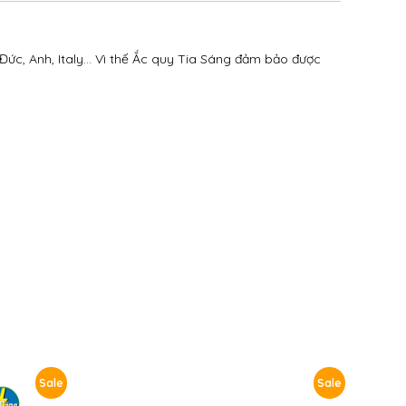
Đức, Anh, Italy… Vì thế Ắc quy Tia Sáng đảm bảo được
Sale
Sale