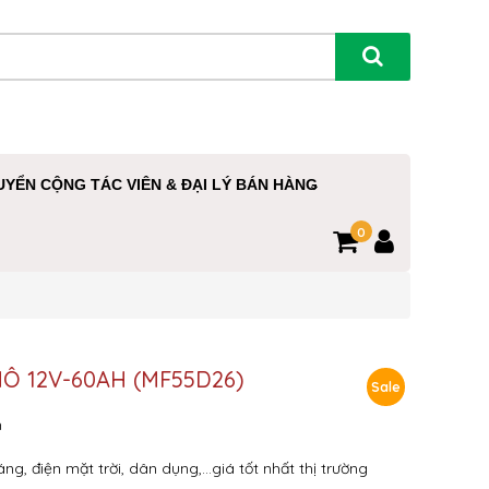
UYỂN CỘNG TÁC VIÊN & ĐẠI LÝ BÁN HÀNG
0
HÔ 12V-60AH (MF55D26)
Sale
h
g, điện mặt trời, dân dụng,…giá tốt nhất thị trường