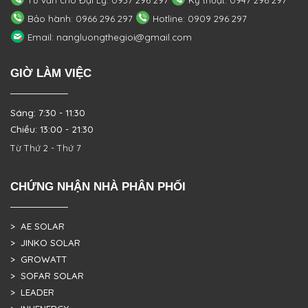
Tư vấn cho Đại Lý: 0937 296 297
Kỹ thuật: 0947 296 297
Bảo hành: 0966 296 297
Hotline: 0909 296 297
Email: nangluongthegioi@gmail.com
GIỜ LÀM VIỆC
Sáng: 7:30 - 11:30
Chiều: 13:00 - 21:30
Từ Thứ 2 - Thứ 7
CHỨNG NHẬN NHÀ PHÂN PHỐI
> AE SOLAR
> JINKO SOLAR
> GROWATT
> SOFAR SOLAR
> LEADER