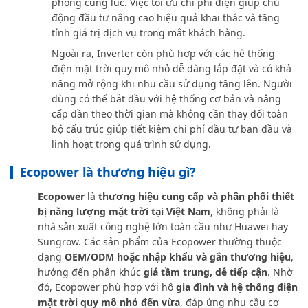
phòng cùng lúc. Việc tối ưu chi phí điện giúp chủ
động đầu tư nâng cao hiệu quả khai thác và tăng
tính giá trị dịch vụ trong mắt khách hàng.
Ngoài ra, Inverter còn phù hợp với các hệ thống
điện mặt trời quy mô nhỏ dễ dàng lắp đặt và có khả
năng mở rộng khi nhu cầu sử dụng tăng lên. Người
dùng có thể bắt đầu với hệ thống cơ bản và nâng
cấp dần theo thời gian mà không cần thay đổi toàn
bộ cấu trúc giúp tiết kiệm chi phí đầu tư ban đầu và
linh hoạt trong quá trình sử dụng.
Ecopower là thương hiệu gì?
Ecopower
là
thương hiệu cung cấp và phân phối thiết
bị năng lượng mặt trời tại Việt Nam
, không phải là
nhà sản xuất công nghệ lớn toàn cầu như Huawei hay
Sungrow. Các sản phẩm của Ecopower thường thuộc
dạng
OEM/ODM hoặc nhập khẩu và gắn thương hiệu
,
hướng đến phân khúc
giá tầm trung, dễ tiếp cận
. Nhờ
đó, Ecopower phù hợp với hộ
gia đình và hệ thống điện
mặt trời quy mô nhỏ đến vừa
, đáp ứng nhu cầu cơ