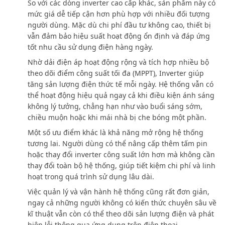
So với các dòng inverter cao cấp khác, sản phẩm này có
mức giá dễ tiếp cận hơn phù hợp với nhiều đối tượng
người dùng. Mặc dù chi phí đầu tư không cao, thiết bị
vẫn đảm bảo hiệu suất hoạt động ổn định và đáp ứng
tốt nhu cầu sử dụng điện hàng ngày.
Nhờ dải điện áp hoạt động rộng và tích hợp nhiều bộ
theo dõi điểm công suất tối đa (MPPT), Inverter giúp
tăng sản lượng điện thức tế mỗi ngày. Hệ thống vẫn có
thể hoạt động hiệu quả ngay cả khi điều kiện ánh sáng
không lý tưởng, chẳng hạn như vào buổi sáng sớm,
chiều muộn hoặc khi mái nhà bị che bóng một phần.
Một số ưu điểm khác là khả năng mở rộng hệ thống
tương lai. Người dùng có thể nâng cấp thêm tấm pin
hoặc thay đổi inverter công suất lớn hơn mà không cần
thay đổi toàn bộ hệ thống, giúp tiết kiệm chi phí và linh
hoạt trong quá trình sử dụng lâu dài.
Việc quản lý và vận hành hệ thống cũng rất đơn giản,
ngay cả những người không có kiến thức chuyên sâu về
kĩ thuật vẫn còn có thể theo dõi sản lượng điện và phát
hiện lỗi thông qua ứng dụng trên điện thoại.