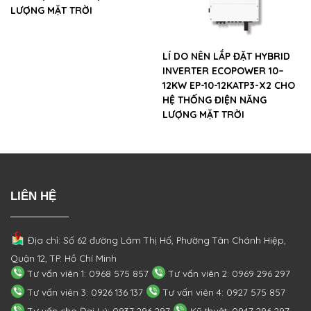
LƯỢNG MẶT TRỜI
LÍ DO NÊN LẮP ĐẶT HYBRID
INVERTER ECOPOWER 10–
12KW EP-10-12KATP3-X2 CHO
HỆ THỐNG ĐIỆN NĂNG
LƯỢNG MẶT TRỜI
LIÊN HỆ
Địa chỉ: Số 62 đường Lâm Thị Hố, Phường
Tân Chánh Hiệp,
Quận 12, TP. Hồ Chí Minh
Tư vấn viên 1: 0968 575 857
Tư vấn viên 2: 0969 296 297
Tư vấn viên 3: 0926 136 137
Tư vấn viên 4: 0927 575 857