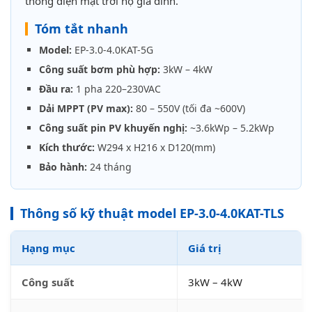
thống điện mặt trời hộ gia đình.
Tóm tắt nhanh
Model:
EP-3.0-4.0KAT-5G
Công suất bơm phù hợp:
3kW – 4kW
Đầu ra:
1 pha 220–230VAC
Dải MPPT (PV max):
80 – 550V (tối đa ~600V)
Công suất pin PV khuyến nghị:
~3.6kWp – 5.2kWp
Kích thước:
W294 x H216 x D120(mm)
Bảo hành:
24 tháng
Thông số kỹ thuật model EP-3.0-4.0KAT-TLS
Hạng mục
Giá trị
Công suất
3kW – 4kW