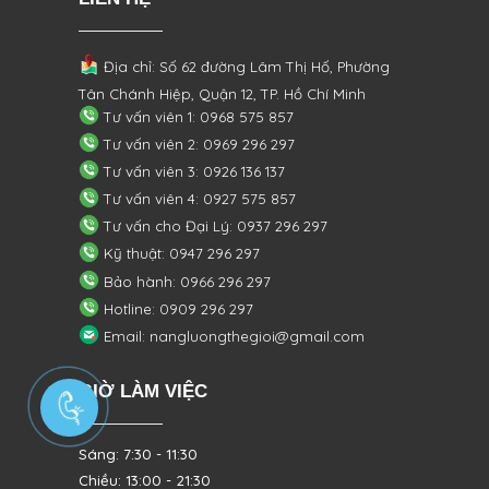
Địa chỉ: Số 62 đường Lâm Thị Hố, Phường
Tân Chánh Hiệp, Quận 12, TP. Hồ Chí Minh
Tư vấn viên 1: 0968 575 857
Tư vấn viên 2: 0969 296 297
Tư vấn viên 3: 0926 136 137
Tư vấn viên 4: 0927 575 857
Tư vấn cho Đại Lý: 0937 296 297
Kỹ thuật: 0947 296 297
Bảo hành: 0966 296 297
Hotline: 0909 296 297
Email: nangluongthegioi@gmail.com
GIỜ LÀM VIỆC
Sáng: 7:30 - 11:30
Chiều: 13:00 - 21:30