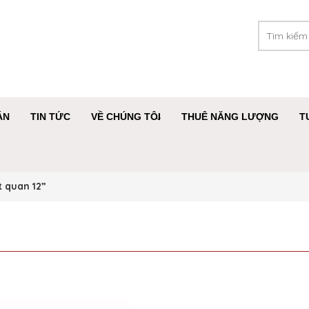
ÁN
TIN TỨC
VỀ CHÚNG TÔI
THUÊ NĂNG LƯỢNG
T
 quan 12”