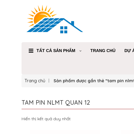
TẤT CẢ SẢN PHẨM
TRANG CHỦ
DỰ 
Trang chủ
Sản phẩm được gắn thẻ “tam pin nlmt
TAM PIN NLMT QUAN 12
Hiển thị kết quả duy nhất