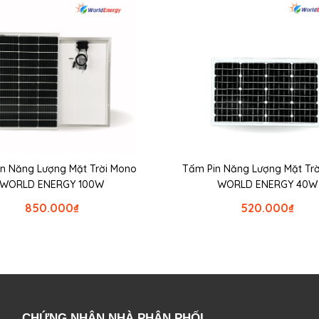
n Năng Lượng Mặt Trời Mono
Tấm Pin Năng Lượng Mặt Tr
WORLD ENERGY 100W
WORLD ENERGY 40W
850.000
₫
520.000
₫
CHỨNG NHẬN NHÀ PHÂN PHỐI