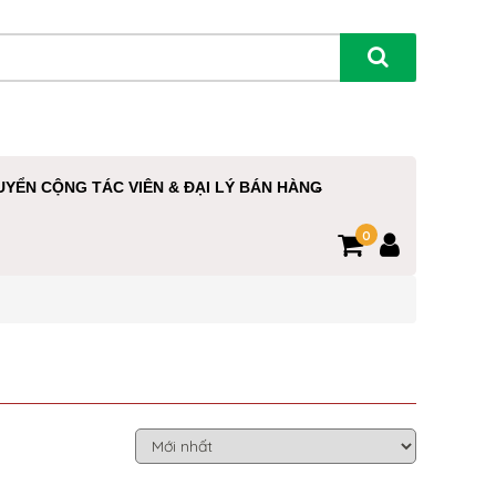
UYỂN CỘNG TÁC VIÊN & ĐẠI LÝ BÁN HÀNG
0