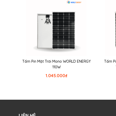
Tấm Pin Mặt Trời Mono WORLD ENERGY
Tấm Pi
110W
1.045.000
₫
LIÊN HỆ