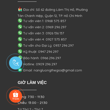
Địa chỉ: Số 62 đường Lâm Thị Hố, Phường
Tân Chánh Hiệp, Quận 12, TP. Hồ Chí Minh
Tư vấn viên 1: 0968 575 857
Tư vấn viên 2: 0969 296 297
Tư vấn viên 3: 0926 136 137
Tư vấn viên 4: 0927 575 857
Tư vấn cho Đại Lý: 0937 296 297
Kỹ thuật: 0947 296 297
Bảo hành: 0966 296 297
Hotline: 0909 296 297
Email: nangluongthegioi@gmail.com
GIỜ LÀM VIỆC
Sáng: 7:30 - 11:30
Chiều: 13:00 - 21:30
Từ Thứ 2 - Thứ 7