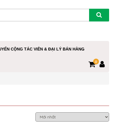
UYỂN CỘNG TÁC VIÊN & ĐẠI LÝ BÁN HÀNG
0