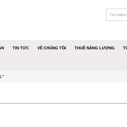
ÁN
TIN TỨC
VỀ CHÚNG TÔI
THUÊ NĂNG LƯỢNG
T
L”