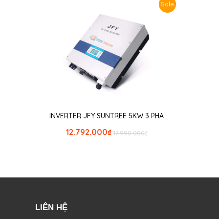
Sale
INVERTER JFY SUNTREE 5KW 3 PHA
12.792.000
₫
17.990.000
₫
LIÊN HỆ