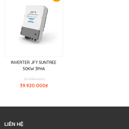
INVERTER JFY SUNTREE
50KW 3PHA
55.999.000
₫
39.920.000
₫
LIÊN HỆ