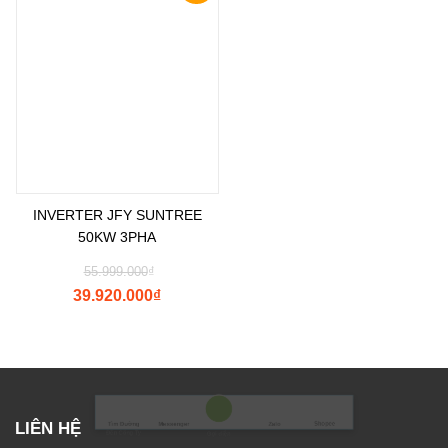
giá!
INVERTER JFY SUNTREE
50KW 3PHA
55.999.000
₫
39.920.000
₫
Shopee
Tìm Đường
Messenger
Zalo
Đến Công Ty
Gọi điện
LIÊN HỆ