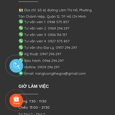
Địa chỉ: Số 62 đường Lâm Thị Hố, Phường
Tân Chánh Hiệp, Quận 12, TP. Hồ Chí Minh
Tư vấn viên 1: 0968 575 857
Tư vấn viên 2: 0969 296 297
Tư vấn viên 3: 0926 136 137
Tư vấn viên 4: 0927 575 857
Tư vấn cho Đại Lý: 0937 296 297
Kỹ thuật: 0947 296 297
Bảo hành: 0966 296 297
Hotline: 0909 296 297
Email: nangluongthegioi@gmail.com
GIỜ LÀM VIỆC
Sáng: 7:30 - 11:30
Chiều: 13:00 - 21:30
Từ Thứ 2 - Thứ 7