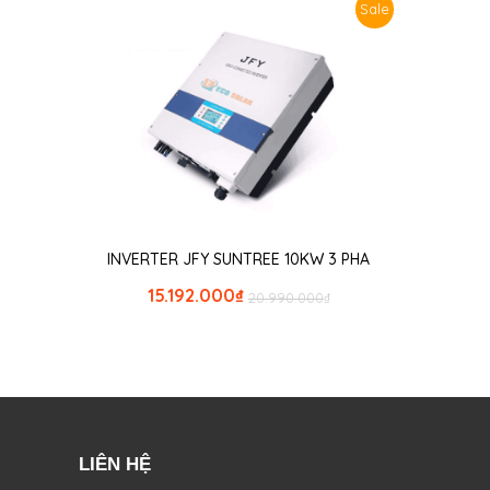
Sale
INVERTER JFY SUNTREE 10KW 3 PHA
15.192.000
₫
20.990.000
₫
LIÊN HỆ