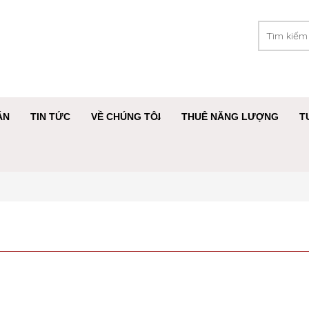
ÁN
TIN TỨC
VỀ CHÚNG TÔI
THUÊ NĂNG LƯỢNG
T