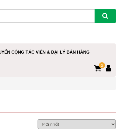
UYỂN CỘNG TÁC VIÊN & ĐẠI LÝ BÁN HÀNG
0