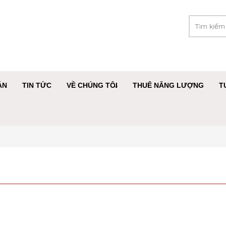
ÁN
TIN TỨC
VỀ CHÚNG TÔI
THUÊ NĂNG LƯỢNG
T