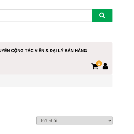
UYỂN CỘNG TÁC VIÊN & ĐẠI LÝ BÁN HÀNG
0