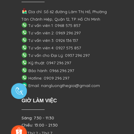
Địa chỉ: Số 62 đường Lâm Thị Hố, Phường
Tân Chánh Hiệp, Quận 12, TP. Hồ Chí Minh
Tư vấn viên 1: 0968 575 857
Tư vấn viên 2: 0969 296 297
Tư vấn viên 3: 0926 136 137
Tư vấn viên 4: 0927 575 857
Tư vấn cho Đại Lý: 0937 296 297
Kỹ thuật: 0947 296 297
Bảo hành: 0966 296 297
Hotline: 0909 296 297
Email: nangluongthegioi@gmail.com
GIỜ LÀM VIỆC
Sáng: 7:30 - 11:30
Chiều: 13:00 - 21:30
Từ Thứ 2 - Thứ 7