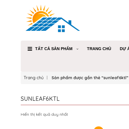
TẤT CẢ SẢN PHẨM
TRANG CHỦ
DỰ 
Trang chủ
Sản phẩm được gắn thẻ “sunleaf6ktl”
SUNLEAF6KTL
Hiển thị kết quả duy nhất