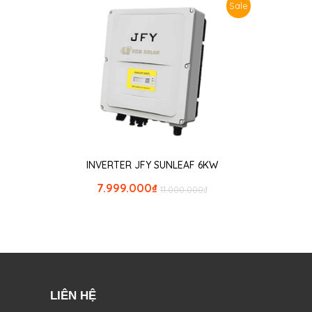
Sale
INVERTER JFY SUNLEAF 6KW
7.999.000
₫
11.000.000
₫
LIÊN HỆ