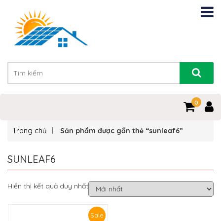
0
Trang chủ
Sản phẩm được gắn thẻ “sunleaf6”
SUNLEAF6
Hiển thị kết quả duy nhất
Sale