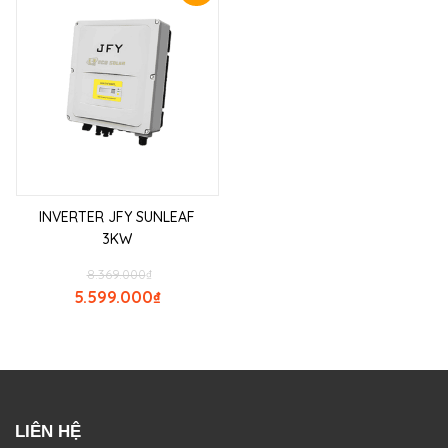
INVERTER JFY SUNLEAF
3KW
8.369.000
₫
5.599.000
₫
LIÊN HỆ