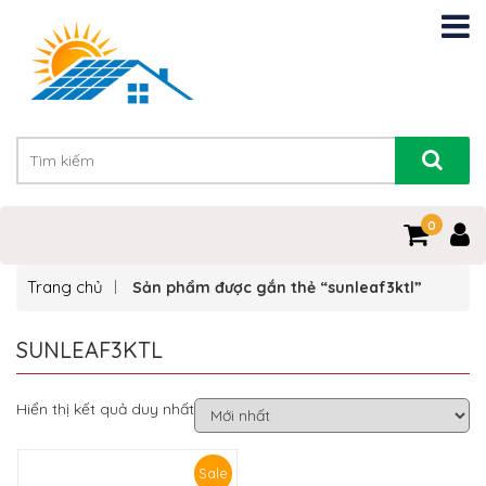
0
Trang chủ
Sản phẩm được gắn thẻ “sunleaf3ktl”
SUNLEAF3KTL
Hiển thị kết quả duy nhất
Sale