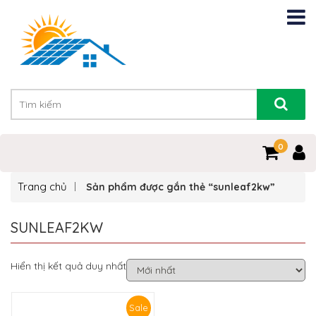
0
Trang chủ
Sản phẩm được gắn thẻ “sunleaf2kw”
SUNLEAF2KW
Hiển thị kết quả duy nhất
Sale