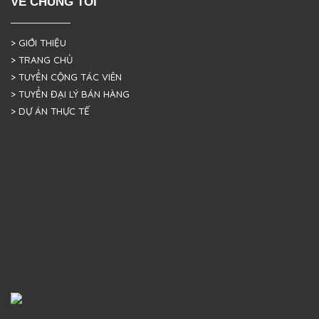
VỀ CHÚNG TÔI
> GIỚI THIỆU
> TRANG CHỦ
> TUYỂN CỘNG TÁC VIÊN
> TUYỂN ĐẠI LÝ BÁN HÀNG
> DỰ ÁN THỰC TẾ