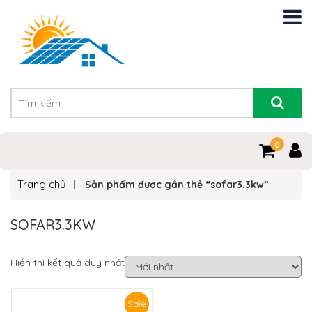
0
Trang chủ
Sản phẩm được gắn thẻ “sofar3.3kw”
SOFAR3.3KW
Hiển thị kết quả duy nhất
Sale