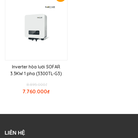
Inverter hòa lưới SOFAR
3.3KW 1 pha (3300TL-G3)
8.895.000
₫
7.760.000
₫
LIÊN HỆ