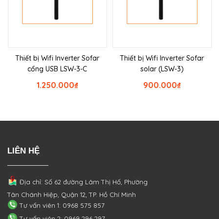
Thiết bị Wifi Inverter Sofar
Thiết bị Wifi Inverter Sofar
cổng USB LSW-3-C
solar (LSW-3)
1.250.000
₫
900.000
₫
LIÊN HỆ
Địa chỉ: Số 62 đường Lâm Thị Hố, Phường
Tân Chánh Hiệp, Quận 12, TP. Hồ Chí Minh
Tư vấn viên 1: 0968 575 857
Tư vấn viên 2: 0969 296 297