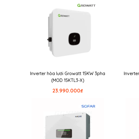
Inverter hòa lưới Growatt 15KW 3pha
Inverte
(MOD 15KTL3-X)
23.990.000
₫