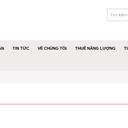
ÁN
TIN TỨC
VỀ CHÚNG TÔI
THUÊ NĂNG LƯỢNG
T