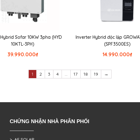
r Hybrid Sofar 10KW 3pha (HYD
Inverter Hybrid độc lập GROW
10KTL-3PH)
(SPF3500ES)
39.990.000
₫
14.990.000
₫
1
2
3
4
…
17
18
19
→
CHỨNG NHẬN NHÀ PHÂN PHỐI
> AE SOLAR