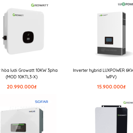
r hòa lưới Growatt 10KW 3pha
Inverter hybrid LUXPOWER 6K
(MOD 10KTL3-X)
WPV)
20.990.000
₫
15.900.000
₫