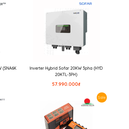
W (SNA6K
Inverter Hybrid Sofar 20KW 3pha (HYD
20KTL-3PH)
57.990.000
₫
Sale