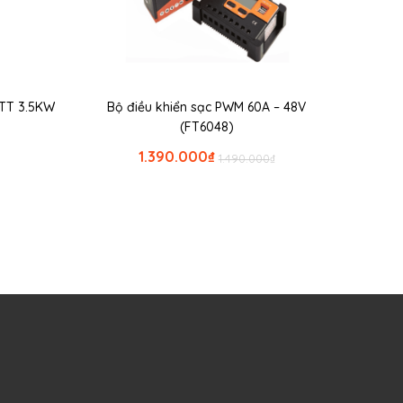
ATT 3.5KW
Bộ điều khiển sạc PWM 60A – 48V
(FT6048)
1.390.000
₫
1.490.000
₫