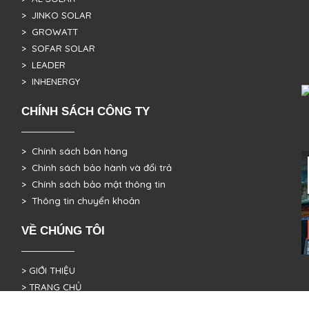
> JINKO SOLAR
> GROWATT
> SOFAR SOLAR
> LEADER
> INHENERGY
CHÍNH SÁCH CÔNG TY
> Chính sách bán hàng
> Chính sách bảo hành và đổi trả
> Chính sách bảo mật thông tin
> Thông tin chuyển khoản
VỀ CHÚNG TÔI
> GIỚI THIỆU
> TRANG CHỦ
> TUYỂN CỘNG TÁC VIÊN