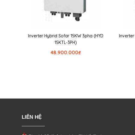
Inverter Hybrid Sofar 15KW 3pha (HYD
Inverte
15KTL-3PH)
48.900.000
₫
LIÊN HỆ