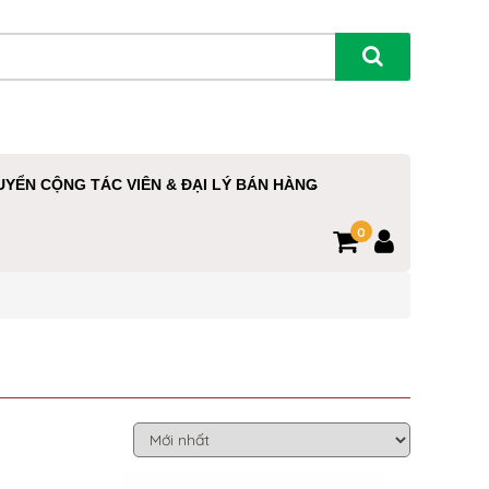
UYỂN CỘNG TÁC VIÊN & ĐẠI LÝ BÁN HÀNG
0