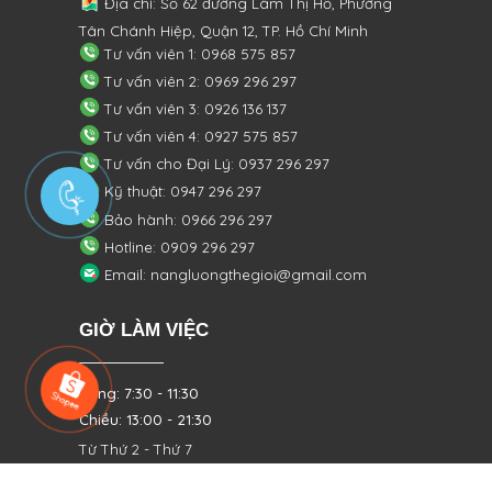
Địa chỉ: Số 62 đường Lâm Thị Hố, Phường
Tân Chánh Hiệp, Quận 12, TP. Hồ Chí Minh
Tư vấn viên 1: 0968 575 857
Tư vấn viên 2: 0969 296 297
Tư vấn viên 3: 0926 136 137
Tư vấn viên 4: 0927 575 857
Tư vấn cho Đại Lý: 0937 296 297
Kỹ thuật: 0947 296 297
Bảo hành: 0966 296 297
Hotline: 0909 296 297
Email: nangluongthegioi@gmail.com
GIỜ LÀM VIỆC
Sáng: 7:30 - 11:30
Chiều: 13:00 - 21:30
Từ Thứ 2 - Thứ 7