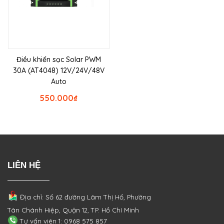
Điều khiển sạc Solar PWM
30A (AT4048) 12V/24V/48V
Auto
550.000
₫
LIÊN HỆ
Địa chỉ: Số 62 đường Lâm Thị Hố, Phường
Tân Chánh Hiệp, Quận 12, TP. Hồ Chí Minh
Tư vấn viên 1: 0968 575 857