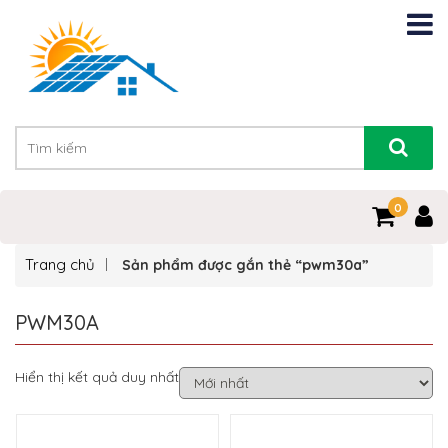
0
Trang chủ
Sản phẩm được gắn thẻ “pwm30a”
PWM30A
Hiển thị kết quả duy nhất