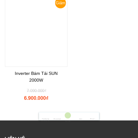
Giảm
giá!
Inverter Bám Tải SUN
2000W
7.090.000
₫
6.900.000
₫
Shopee
Tìm Đường
Messenger
Zalo
Đến Công Ty
Gọi điện