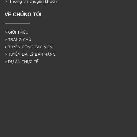
> Thông tin chuyển khoản
VỀ CHÚNG TÔI
> GIỚI THIỆU
> TRANG CHỦ
> TUYỂN CỘNG TÁC VIÊN
> TUYỂN ĐẠI LÝ BÁN HÀNG
> DỰ ÁN THỰC TẾ