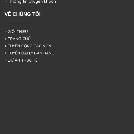
> Thông tin chuyển khoản
VỀ CHÚNG TÔI
> GIỚI THIỆU
> TRANG CHỦ
> TUYỂN CỘNG TÁC VIÊN
> TUYỂN ĐẠI LÝ BÁN HÀNG
> DỰ ÁN THỰC TẾ