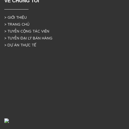
VỀ CHÚNG TÔI
> GIỚI THIỆU
> TRANG CHỦ
> TUYỂN CỘNG TÁC VIÊN
> TUYỂN ĐẠI LÝ BÁN HÀNG
> DỰ ÁN THỰC TẾ