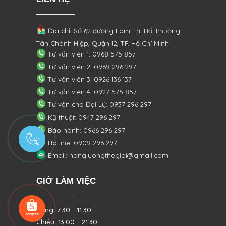
Địa chỉ: Số 62 đường Lâm Thị Hố, Phường
Tân Chánh Hiệp, Quận 12, TP. Hồ Chí Minh
Tư vấn viên 1: 0968 575 857
Tư vấn viên 2: 0969 296 297
Tư vấn viên 3: 0926 136 137
Tư vấn viên 4: 0927 575 857
Tư vấn cho Đại Lý: 0937 296 297
Kỹ thuật: 0947 296 297
Bảo hành: 0966 296 297
Hotline: 0909 296 297
Email: nangluongthegioi@gmail.com
GIỜ LÀM VIỆC
Sáng: 7:30 - 11:30
Chiều: 13:00 - 21:30