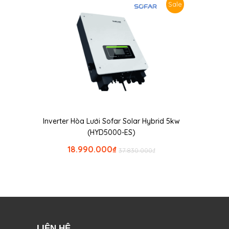
Sale
Inverter Hòa Lưới Sofar Solar Hybrid 5kw
(HYD5000-ES)
18.990.000
₫
37.830.000
₫
LIÊN HỆ