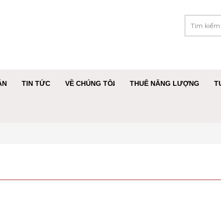
ÁN
TIN TỨC
VỀ CHÚNG TÔI
THUÊ NĂNG LƯỢNG
T