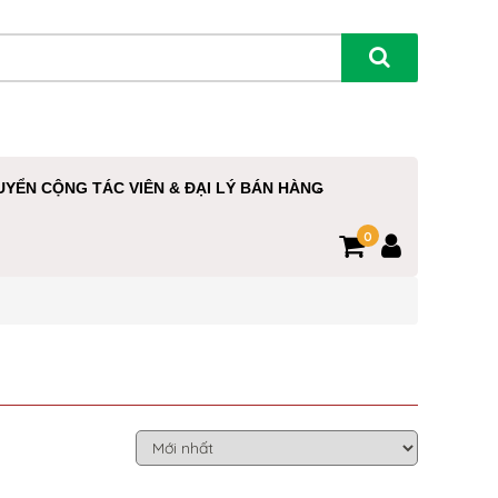
UYỂN CỘNG TÁC VIÊN & ĐẠI LÝ BÁN HÀNG
0