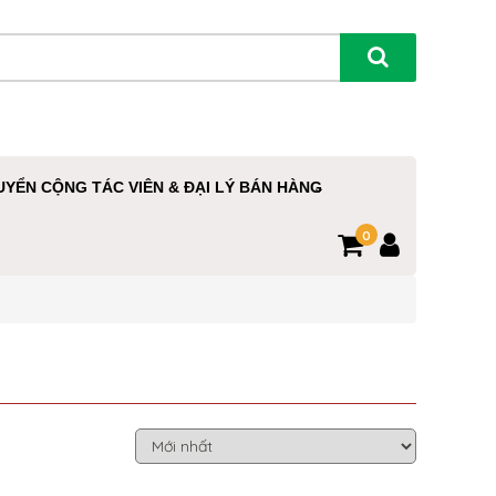
UYỂN CỘNG TÁC VIÊN & ĐẠI LÝ BÁN HÀNG
0