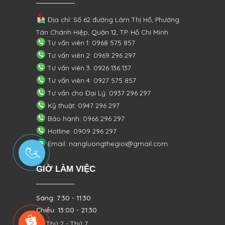
Địa chỉ: Số 62 đường Lâm Thị Hố, Phường
Tân Chánh Hiệp, Quận 12, TP. Hồ Chí Minh
Tư vấn viên 1: 0968 575 857
Tư vấn viên 2: 0969 296 297
Tư vấn viên 3: 0926 136 137
Tư vấn viên 4: 0927 575 857
Tư vấn cho Đại Lý: 0937 296 297
Kỹ thuật: 0947 296 297
Bảo hành: 0966 296 297
Hotline: 0909 296 297
Email: nangluongthegioi@gmail.com
GIỜ LÀM VIỆC
Sáng: 7:30 - 11:30
Chiều: 13:00 - 21:30
Từ Thứ 2 - Thứ 7