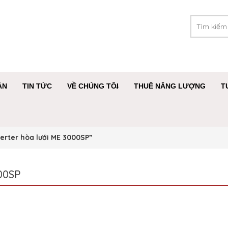
ÁN
TIN TỨC
VỀ CHÚNG TÔI
THUÊ NĂNG LƯỢNG
T
erter hòa lưới ME 3000SP”
00SP