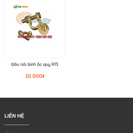
Đầu nối bình ắc quy R13
20.000
₫
LIÊN HỆ