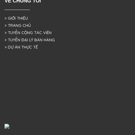
VỀ CHÚNG TÔI
> GIỚI THIỆU
> TRANG CHỦ
> TUYỂN CỘNG TÁC VIÊN
> TUYỂN ĐẠI LÝ BÁN HÀNG
> DỰ ÁN THỰC TẾ