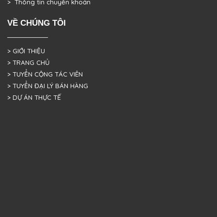
> Thông tin chuyển khoản
VỀ CHÚNG TÔI
> GIỚI THIỆU
> TRANG CHỦ
> TUYỂN CỘNG TÁC VIÊN
> TUYỂN ĐẠI LÝ BÁN HÀNG
> DỰ ÁN THỰC TẾ