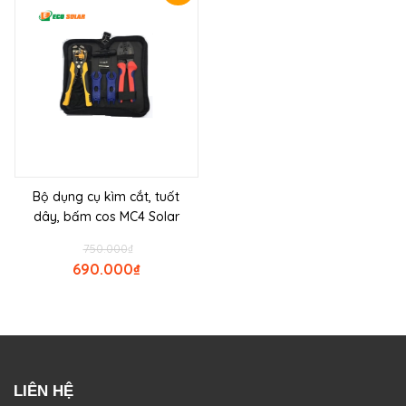
Bộ dụng cụ kìm cắt, tuốt
dây, bấm cos MC4 Solar
750.000
₫
690.000
₫
LIÊN HỆ