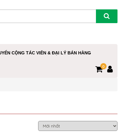
UYỂN CỘNG TÁC VIÊN & ĐẠI LÝ BÁN HÀNG
0