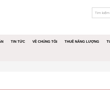
ÁN
TIN TỨC
VỀ CHÚNG TÔI
THUÊ NĂNG LƯỢNG
T