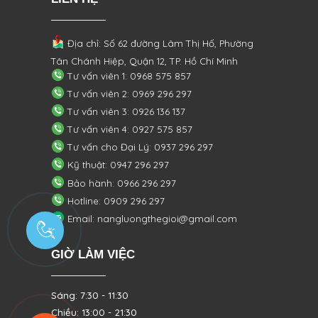
Địa chỉ: Số 62 đường Lâm Thị Hố, Phường
Tân Chánh Hiệp, Quận 12, TP. Hồ Chí Minh
Tư vấn viên 1: 0968 575 857
Tư vấn viên 2: 0969 296 297
Tư vấn viên 3: 0926 136 137
Tư vấn viên 4: 0927 575 857
Tư vấn cho Đại Lý: 0937 296 297
Kỹ thuật: 0947 296 297
Bảo hành: 0966 296 297
Hotline: 0909 296 297
Email: nangluongthegioi@gmail.com
GIỜ LÀM VIỆC
Sáng: 7:30 - 11:30
Chiều: 13:00 - 21:30