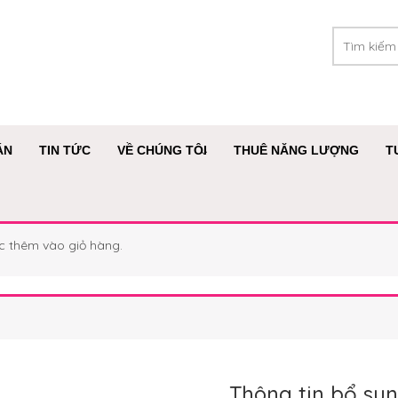
ÁN
TIN TỨC
VỀ CHÚNG TÔI
THUÊ NĂNG LƯỢNG
T
ợc thêm vào giỏ hàng.
Thông tin bổ su