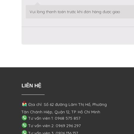
Vui lòng thanh toán trước khi đơn hàng được giao
LIÊN HỆ
Địa chỉ: Số 62 đường Lâm Thị Hố, Phường
Tân Chánh Hiệp, Quận 12, TP. Hồ Chí Minh
Tư vấn viên 1: 0968 575 857
Tư vấn viên 2: 0969 296 297
Tư vấn viên 3: 0926 136 137