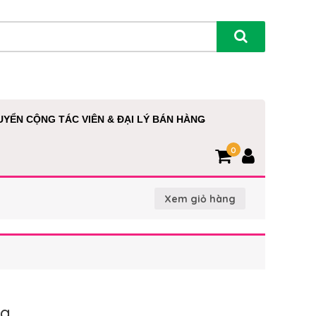
UYỂN CỘNG TÁC VIÊN & ĐẠI LÝ BÁN HÀNG
0
Xem giỏ hàng
ng