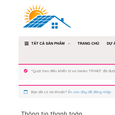
TẤT CẢ SẢN PHẨM
TRANG CHỦ
DỰ 
“Quạt treo điều khiển từ xa Senko TR1683” đã đư
Bạn đã có tài khoản?
Ấn vào đây để đăng nhập
Thông tin thanh toán