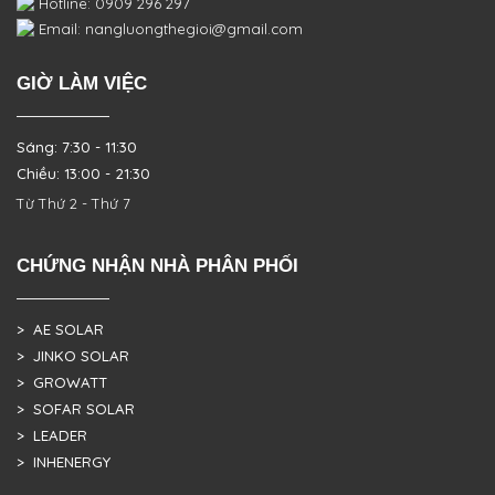
Hotline: 0909 296 297
Email: nangluongthegioi@gmail.com
GIỜ LÀM VIỆC
Sáng: 7:30 - 11:30
Chiều: 13:00 - 21:30
Từ Thứ 2 - Thứ 7
CHỨNG NHẬN NHÀ PHÂN PHỐI
> AE SOLAR
> JINKO SOLAR
> GROWATT
> SOFAR SOLAR
> LEADER
> INHENERGY