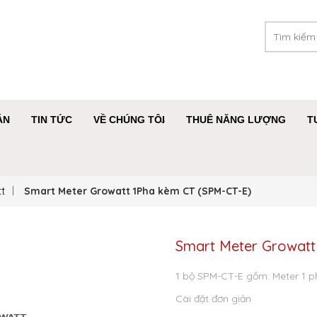
ÁN
TIN TỨC
VỀ CHÚNG TÔI
THUÊ NĂNG LƯỢNG
T
t
Smart Meter Growatt 1Pha kèm CT (SPM-CT-E)
Smart Meter Growatt
1 bộ SPM-CT-E gồm: Meter 1
Cài đặt đơn giản