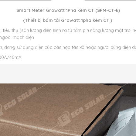
Smart Meter Growatt 1Pha kèm CT (SPM-CT-E)
(Thiết bị bám tải Growatt 1pha kèm CT )
i tiêu thụ (sản lượng điện sinh ra từ tấm pin năng lượng mặt trời 
 ngoài mạch điện
n, đang sử dụng điện của các hợp tác xã hoặc người dùng điện do
 100A/40mA