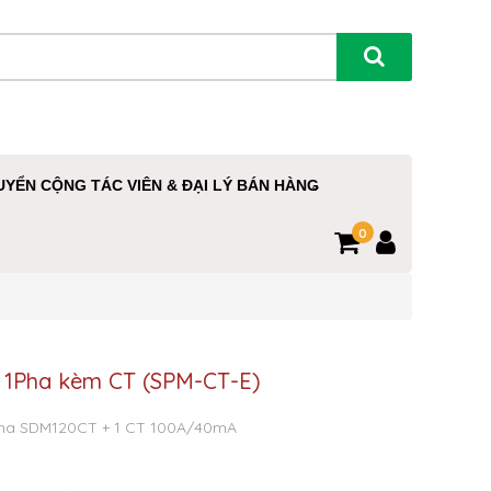
UYỂN CỘNG TÁC VIÊN & ĐẠI LÝ BÁN HÀNG
0
 1Pha kèm CT (SPM-CT-E)
 pha SDM120CT + 1 CT 100A/40mA