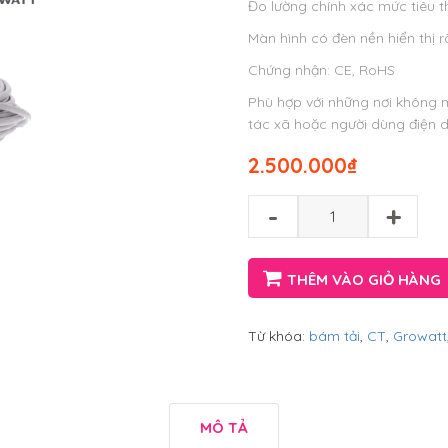
Đo lường chính xác mức tiêu t
Màn hình có đèn nền hiển thị 
Chứng nhận: CE, RoHS
Phù hợp với những nơi không 
tác xã hoặc người dùng điện d
2.500.000
₫
-
+
THÊM VÀO GIỎ HÀNG
Từ khóa:
bám tải
,
CT
,
Growatt
MÔ TẢ