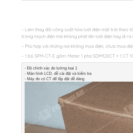
– Làm thay đổi công suất hòa lưới điện mặt trời theo tả
trong mạch điện mà không phát lên lưới điện hay đi ra
– Phù hợp với những nơi không mua điện, chưa mua điệ
– 1 bộ SPM-CT-E gồm: Meter 1 pha SDM120CT + 1 CT
- Độ chính xác đo lường loại 1

- Màn hình LCD, dễ cài đặt và kiểm tra
