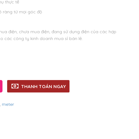
hụ thực tế
rõ ràng từ mọi góc độ
mua điện, chưa mua điện, đang sử dụng điện của các hợp
o các công ty kinh doanh mua sỉ bán lẻ.
THANH TOÁN NGAY
,
meter