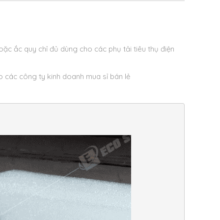
hoặc ắc quy chỉ đủ dùng cho các phụ tải tiêu thụ điện
 các công ty kinh doanh mua sỉ bán lẻ