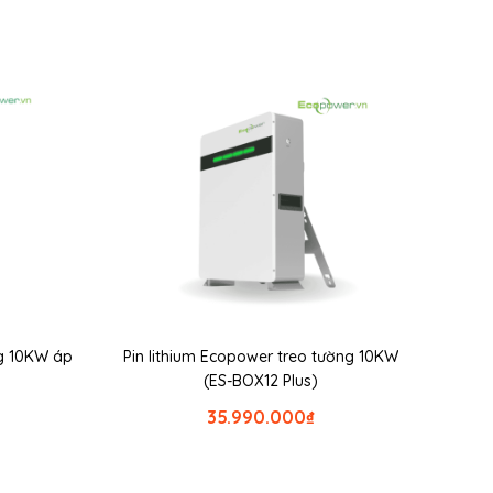
ng 10KW áp
Pin lithium Ecopower treo tường 10KW
(ES-BOX12 Plus)
35.990.000
₫