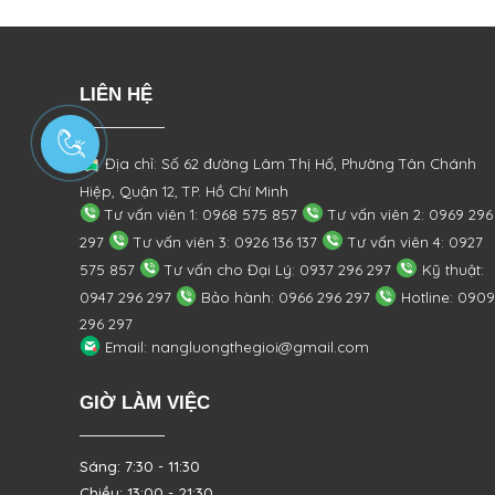
LIÊN HỆ
Địa chỉ: Số 62 đường Lâm Thị Hố, Phường
Tân Chánh
Hiệp, Quận 12, TP. Hồ Chí Minh
Tư vấn viên 1: 0968 575 857
Tư vấn viên 2: 0969 296
297
Tư vấn viên 3: 0926 136 137
Tư vấn viên 4: 0927
575 857
Tư vấn cho Đại Lý: 0937 296 297
Kỹ thuật:
0947 296 297
Bảo hành: 0966 296 297
Hotline: 0909
296 297
Email: nangluongthegioi@gmail.com
GIỜ LÀM VIỆC
Sáng: 7:30 - 11:30
Chiều: 13:00 - 21:30