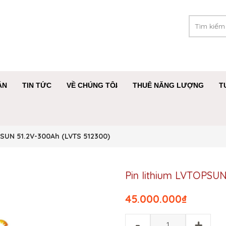
ÁN
TIN TỨC
VỀ CHÚNG TÔI
THUÊ NĂNG LƯỢNG
T
PSUN 51.2V-300Ah (LVTS 512300)
Pin lithium LVTOPSUN
45.000.000
₫
-
+