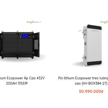
thium Ecopower Áp Cao 432V
Pin lithium Ecopower treo tườ
200AH 135S1P
cao (HV-BOX384-27)
50.990.000
₫