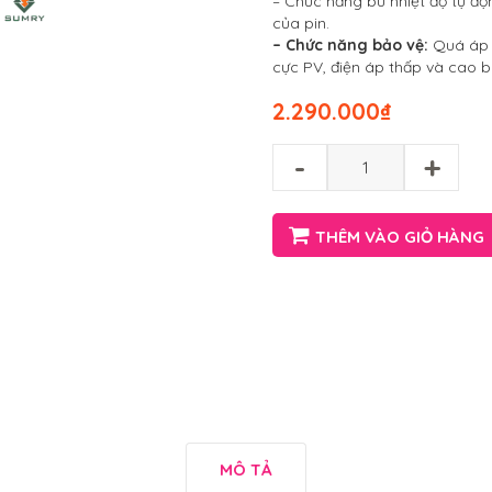
– Chức năng bù nhiệt độ tự độn
của pin.
– Chức năng bảo vệ:
Quá áp 
cực PV, điện áp thấp và cao b
2.290.000
₫
-
+
THÊM VÀO GIỎ HÀNG
MÔ TẢ