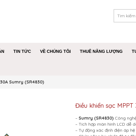
ÁN
TIN TỨC
VỀ CHÚNG TÔI
THUÊ NĂNG LƯỢNG
T
T 30A Sumry (SR4830)
Điều khiển sạc MPPT
–
Sumry (SR4830)
Công nghệ
– Tích hợp màn hình LCD dễ d
– Tự động xác định điện áp hệ