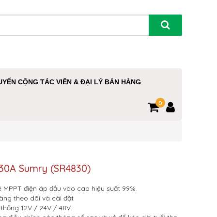
UYỂN CỘNG TÁC VIÊN & ĐẠI LÝ BÁN HÀNG
0
 30A Sumry (SR4830)
 MPPT điện áp đầu vào cao hiệu suất 99%.
àng theo dõi và cài đặt
 thống 12V / 24V / 48V.