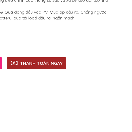
g điều chỉnh các thông số sạc và xả để kéo dài tuổi thọ
& Quá dòng đầu vào PV, Quá áp đầu ra, Chống ngược
attery, quá tải load đầu ra, ngắn mạch
THANH TOÁN NGAY