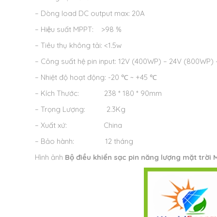
– Dòng load DC output max: 20A
– Hiệu suất MPPT: >98 %
– Tiêu thụ không tải: <1.5w
– Công suất hệ pin input: 12V (400WP) – 24V (800WP)
– Nhiệt độ hoạt động: -20 ℃ ~ +45 ℃
– Kích Thước: 238 * 180 * 90mm
– Trọng Lượng: 2.3Kg
– Xuất xứ: China
– Bảo hành: 12 tháng
Hình ảnh
Bộ điều khiển sạc pin năng lượng mặt trờ