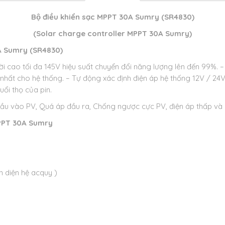
Bộ điều khiển sạc MPPT 30A Sumry (SR4830)
(Solar charge controller MPPT 30A Sumry)
0A Sumry (SR4830)
 cao tối đa 145V hiệu suất chuyển đổi năng lượng lên đến 99%.
–
 nhất cho hệ thống.
– Tự động xác định điện áp hệ thống 12V / 24V
uổi thọ của pin.
 vào PV, Quá áp đầu ra, Chống ngược cực PV, điện áp thấp và c
 MPPT 30A Sumry
 diện hệ acquy )