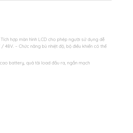
 Tích hợp màn hình LCD cho phép người sử dụng dễ
 / 48V.
– Chức năng bù nhiệt độ, bộ điều khiển có thể
ao battery, quá tải load đầu ra, ngắn mạch