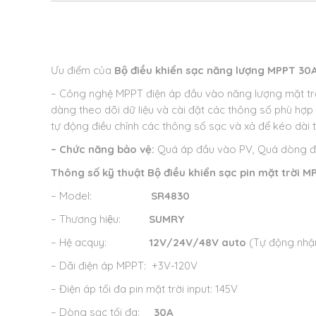
Ưu điểm của
Bộ điều khiển sạc năng lượng MPPT 3
– Công nghệ MPPT điện áp đầu vào năng lượng mặt trời
dàng theo dõi dữ liệu và cài đặt các thông số phù hợp
tự động điều chỉnh các thông số sạc và xả để kéo dài t
– Chức năng bảo vệ:
Quá áp đầu vào PV, Quá dòng đầu
Thông số kỹ thuật
Bộ điều khiển sạc pin mặt trời
– Model:
SR4830
– Thương hiệu:
SUMRY
– Hệ acquy:
12V/24V/48V auto
(Tự động nhận
– Dãi điện áp MPPT: +3V-120V
– Điện áp tối đa pin mặt trời input: 145V
– Dòng sạc tối đa:
30A