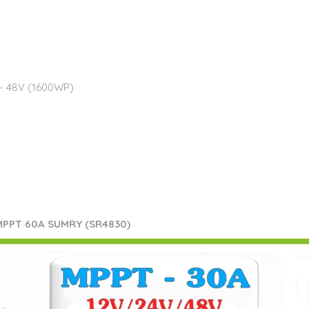
 – 48V (1600WP)
i MPPT 60A
SUMRY (
SR4830)