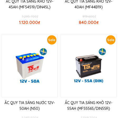
ẮC QUY TIA SÁNG KHÔ 12V-
ẮC QUY TIA SÁNG KHÔ 12V-
45AH (MF54519/DIN45L)
40AH (MF44B19)
1.295.700
₫
919.600
₫
1.120.000
₫
840.000
₫
Sale
Sale
ẮC QUY TIA SÁNG NƯỚC 12V-
ẮC QUY TIA SÁNG KHÔ 12V-
50AH (N50)
55AH (MF55565/DIN55R)
1.083.500
₫
1.349.700
₫