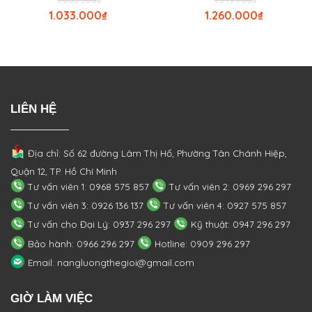
1.033.000
₫
1.260.000
₫
LIÊN HỆ
Địa chỉ: Số 62 đường Lâm Thị Hố, Phường
Tân Chánh Hiệp,
Quận 12, TP. Hồ Chí Minh
Tư vấn viên 1: 0968 575 857
Tư vấn viên 2: 0969 296 297
Tư vấn viên 3: 0926 136 137
Tư vấn viên 4: 0927 575 857
Tư vấn cho Đại Lý: 0937 296 297
Kỹ thuật: 0947 296 297
Bảo hành: 0966 296 297
Hotline: 0909 296 297
Email: nangluongthegioi@gmail.com
GIỜ LÀM VIỆC