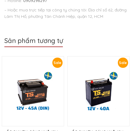
– Hotline:
0909296297
– Hoặc mua trực tiếp tại công ty chúng tôi: Địa chỉ số 62, đường
Lâm Thị Hố, phường Tân Chánh Hiệp, quận 12, HCM
Sản phẩm tương tự
Sale
Sale