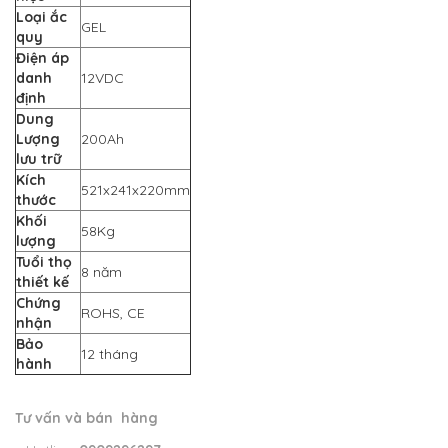
Loại ắc
GEL
quy
Điện áp
danh
12VDC
định
Dung
Lượng
200Ah
lưu trữ
Kích
521x241x220mm
thước
Khối
58Kg
lượng
Tuổi thọ
8 năm
thiết kế
Chứng
ROHS, CE
nhận
Bảo
12 tháng
hành
Tư vấn và bán hàng