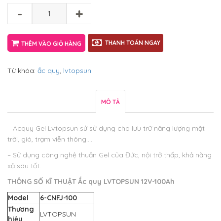
-
+
THANH TOÁN NGAY
THÊM VÀO GIỎ HÀNG
Từ khóa:
ắc quy
,
lvtopsun
MÔ TẢ
– Acquy Gel Lvtopsun sử sử dụng cho lưu trữ năng lượng mặt
trời, gió, trạm viễn thông….
– Sử dụng công nghệ thuần Gel của Đức, nội trở thấp, khả năng
xả sâu tốt.
THÔNG SỐ KĨ THUẬT Ắc quy LVTOPSUN 12V-100Ah
Model
6-CNFJ-100
Thương
LVTOPSUN
hiệu