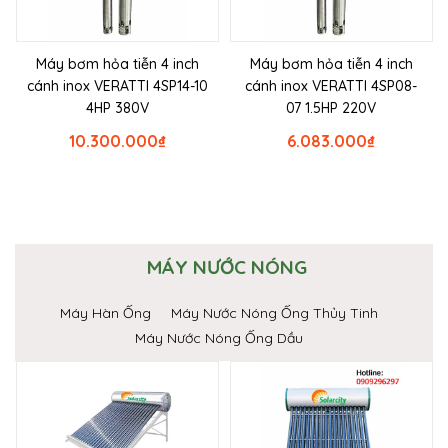
Máy bơm hỏa tiễn 4 inch
Máy bơm hỏa tiễn 4 inch
cánh inox VERATTI 4SP14-10
cánh inox VERATTI 4SP08-
4HP 380V
07 1.5HP 220V
10.300.000
₫
6.083.000
₫
MÁY NƯỚC NÓNG
Máy Hàn Ống
Máy Nước Nóng Ống Thủy Tinh
Máy Nước Nóng Ống Dầu