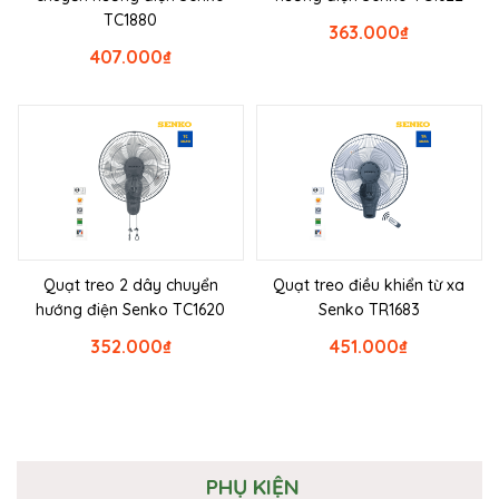
TC1880
363.000
₫
407.000
₫
Quạt treo 2 dây chuyển
Quạt treo điều khiển từ xa
hướng điện Senko TC1620
Senko TR1683
352.000
₫
451.000
₫
PHỤ KIỆN