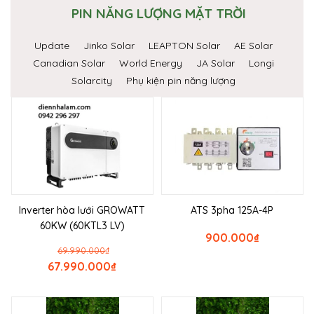
PIN NĂNG LƯỢNG MẶT TRỜI
Update
Jinko Solar
LEAPTON Solar
AE Solar
Canadian Solar
World Energy
JA Solar
Longi
Solarcity
Phụ kiện pin năng lượng
Inverter hòa lưới GROWATT
ATS 3pha 125A-4P
60KW (60KTL3 LV)
900.000
₫
69.990.000
₫
67.990.000
₫