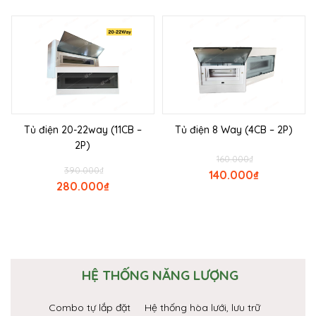
Tủ điện 20-22way (11CB –
Tủ điện 8 Way (4CB – 2P)
2P)
160.000
₫
390.000
₫
140.000
₫
280.000
₫
HỆ THỐNG NĂNG LƯỢNG
Combo tự lắp đặt
Hệ thống hòa lưới, lưu trữ