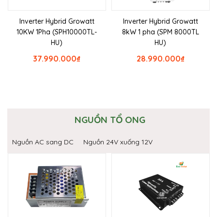
Inverter Hybrid Growatt
Inverter Hybrid Growatt
10KW 1Pha (SPH10000TL-
8kW 1 pha (SPM 8000TL
HU)
HU)
37.990.000
₫
28.990.000
₫
NGUỒN TỔ ONG
Nguồn AC sang DC
Nguồn 24V xuống 12V