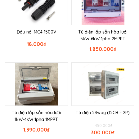
Đầu nối MC4 1500V
Tủ điện lắp sẵn hòa lưới
5kW-6kW 1pha 2MPPT
18.000
₫
1.850.000
₫
Tủ điện lắp sẵn hòa lưới
Tủ điện 24way (12CB – 2P)
1kW-4kW 1pha 1MPPT
450.000
₫
1.390.000
₫
300.000
₫