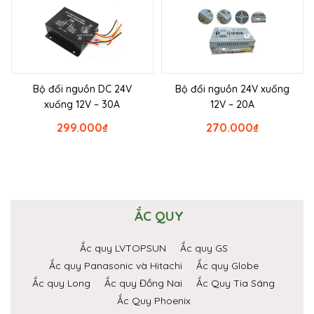
Bộ đổi nguồn DC 24V
Bộ đổi nguồn 24V xuống
xuống 12V – 30A
12V – 20A
299.000
₫
270.000
₫
ẮC QUY
Ắc quy LVTOPSUN
Ắc quy GS
Ắc quy Panasonic và Hitachi
Ắc quy Globe
Ắc quy Long
Ắc quy Đồng Nai
Ắc Quy Tia Sáng
Ắc Quy Phoenix