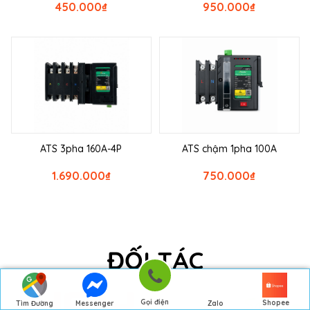
450.000
₫
950.000
₫
ATS 3pha 160A-4P
ATS chậm 1pha 100A
1.690.000
₫
750.000
₫
ĐỐI TÁC
Gọi điện
Shopee
Tìm Đường
Messenger
Zalo