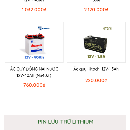
1.032.000
₫
2.120.000
₫
ẮC QUY ĐỒNG NAI NƯỚC
Ắc quy Hitachi 12V-1.5Ah
12V-40Ah (NS40Z)
220.000
₫
760.000
₫
PIN LƯU TRỮ LITHIUM