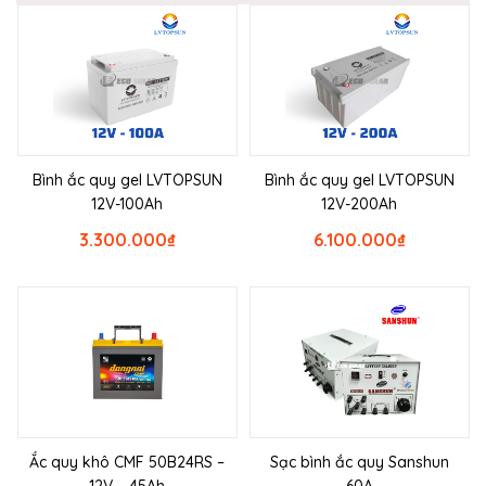
Bình ắc quy gel LVTOPSUN
Bình ắc quy gel LVTOPSUN
12V-100Ah
12V-200Ah
3.300.000
₫
6.100.000
₫
Ắc quy khô CMF 50B24RS –
Sạc bình ắc quy Sanshun
12V – 45Ah
60A