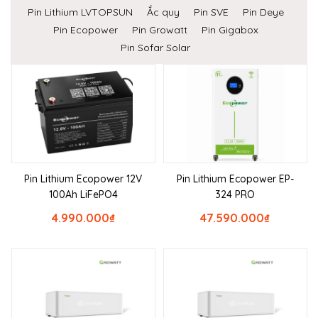
Pin Lithium LVTOPSUN
Ắc quy
Pin SVE
Pin Deye
Pin Ecopower
Pin Growatt
Pin Gigabox
Pin Sofar Solar
Pin Lithium Ecopower 12V
Pin Lithium Ecopower EP-
100Ah LiFePO4
324 PRO
4.990.000
₫
47.590.000
₫