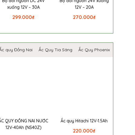
Bộ đổi nguồn DC 24V
Bộ đổi nguồn 24V xuống
xuống 12V – 30A
12V – 20A
299.000
₫
270.000
₫
Ắc quy Đồng Nai
Ắc Quy Tia Sáng
Ắc Quy Phoenix
ẮC QUY ĐỒNG NAI NƯỚC
Ắc quy Hitachi 12V-1.5Ah
12V-40Ah (NS40Z)
220.000
₫