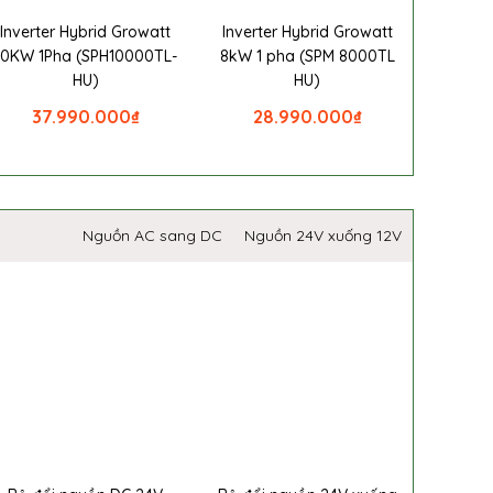
Inverter Hybrid Growatt
Inverter Hybrid Growatt
10KW 1Pha (SPH10000TL-
8kW 1 pha (SPM 8000TL
HU)
HU)
37.990.000
₫
28.990.000
₫
Nguồn AC sang DC
Nguồn 24V xuống 12V