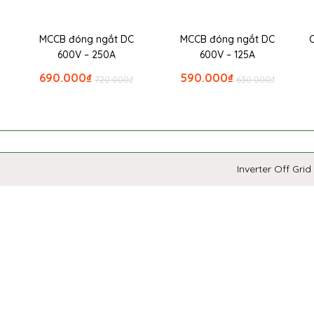
MCCB đóng ngắt DC
MCCB đóng ngắt DC
600V – 250A
600V – 125A
690.000
₫
590.000
₫
720.000
₫
630.000
₫
Inverter Off Grid