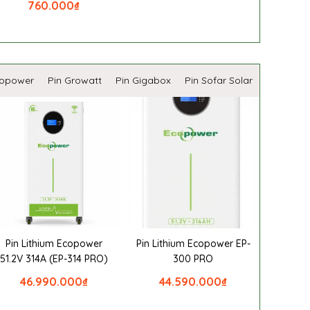
760.000
₫
copower
Pin Growatt
Pin Gigabox
Pin Sofar Solar
Pin Lithium Ecopower
Pin Lithium Ecopower EP-
51.2V 314A (EP-314 PRO)
300 PRO
46.990.000
₫
44.590.000
₫