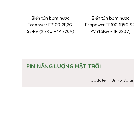
Biến tần bơm nước
Biến tần bơm nước
Ecopower EP100-2R2G-
Ecopower EP100-1R5G-S
S2-PV (2.2Kw – 1P 220V)
PV (1.5Kw – 1P 220V)
PIN NĂNG LƯỢNG MẶT TRỜI
Update
Jinko Solar