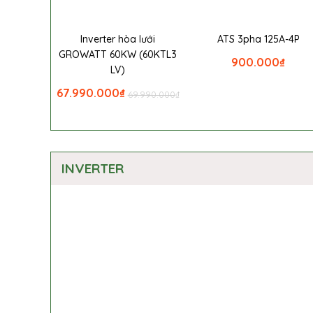
Inverter hòa lưới
ATS 3pha 125A-4P
GROWATT 60KW (60KTL3
900.000
₫
LV)
67.990.000
₫
69.990.000
₫
INVERTER