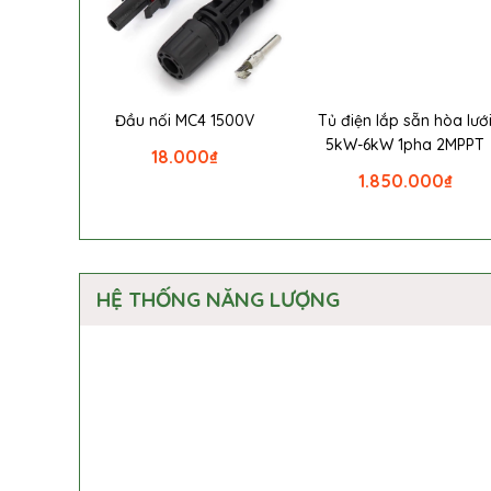
Đầu nối MC4 1500V
Tủ điện lắp sẵn hòa lướ
5kW-6kW 1pha 2MPPT
18.000
₫
1.850.000
₫
HỆ THỐNG NĂNG LƯỢNG