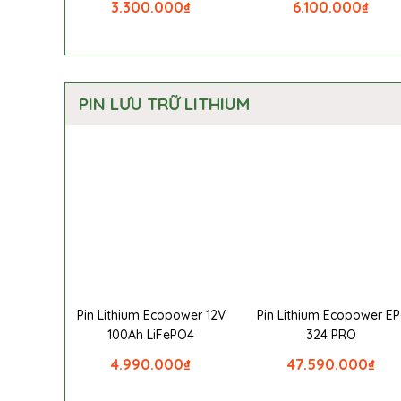
3.300.000
₫
6.100.000
₫
PIN LƯU TRỮ LITHIUM
Pin Lithium Ecopower 12V
Pin Lithium Ecopower EP
100Ah LiFePO4
324 PRO
4.990.000
₫
47.590.000
₫