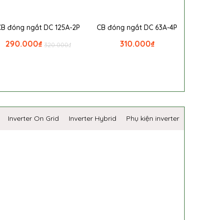
CB đóng ngắt DC 125A-2P
CB đóng ngắt DC 63A-4P
290.000
₫
310.000
₫
320.000
₫
Inverter On Grid
Inverter Hybrid
Phụ kiện inverter