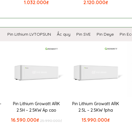
1.032.000
₫
2.120.000
₫
Pin Lithium LVTOPSUN
Ắc quy
Pin SVE
Pin Deye
Pin E
-
Pin Lithium Growatt ARK
Pin Lithium Growatt ARK
2.5H – 2.5KW Áp cao
2.5L – 2.5KW 1pha
16.590.000
₫
15.990.000
₫
25.990.000
₫