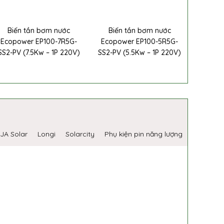
Biến tần bơm nước
Biến tần bơm nước
Ecopower EP100-7R5G-
Ecopower EP100-5R5G-
SS2-PV (7.5Kw – 1P 220V)
SS2-PV (5.5Kw – 1P 220V)
JA Solar
Longi
Solarcity
Phụ kiện pin năng lượng