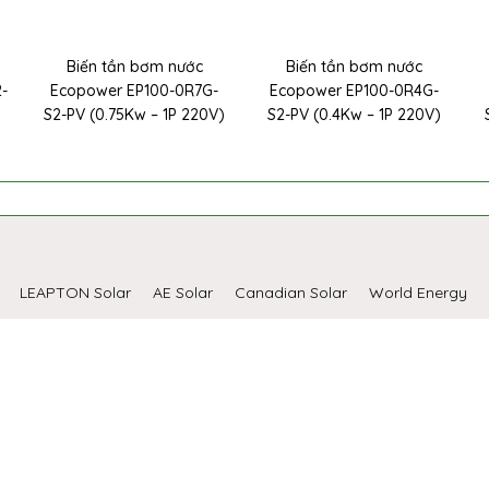
Biến tần bơm nước
Biến tần bơm nước
2-
Ecopower EP100-0R7G-
Ecopower EP100-0R4G-
S2-PV (0.75Kw – 1P 220V)
S2-PV (0.4Kw – 1P 220V)
LEAPTON Solar
AE Solar
Canadian Solar
World Energy