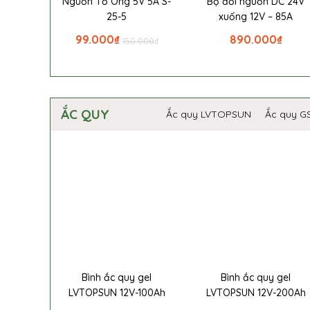
Nguồn Tổ Ong 5V 5A S-
Bộ đổi nguồn DC 24V
25-5
xuống 12V – 85A
99.000
₫
890.000
₫
150.000
₫
ẮC QUY
Ắc quy LVTOPSUN
Ắc quy G
Bình ắc quy gel
Bình ắc quy gel
LVTOPSUN 12V-100Ah
LVTOPSUN 12V-200Ah