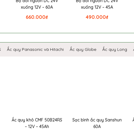
Bộ đổi nguồn DC 24V
Bộ đổi nguồn DC 24V
xuống 12V – 60A
xuống 12V – 45A
660.000
₫
490.000
₫
S
Ắc quy Panasonic và Hitachi
Ắc quy Globe
Ắc quy Long
Ắc quy khô CMF 50B24RS
Sạc bình ắc quy Sanshun
– 12V – 45Ah
60A