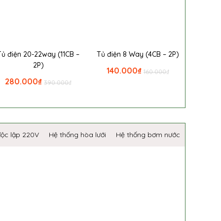
Tủ điện 20-22way (11CB –
Tủ điện 8 Way (4CB – 2P)
2P)
140.000
₫
160.000
₫
280.000
₫
390.000
₫
độc lập 220V
Hệ thống hòa lưới
Hệ thống bơm nước