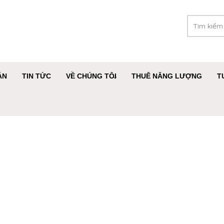
ÁN
TIN TỨC
VỀ CHÚNG TÔI
THUÊ NĂNG LƯỢNG
T