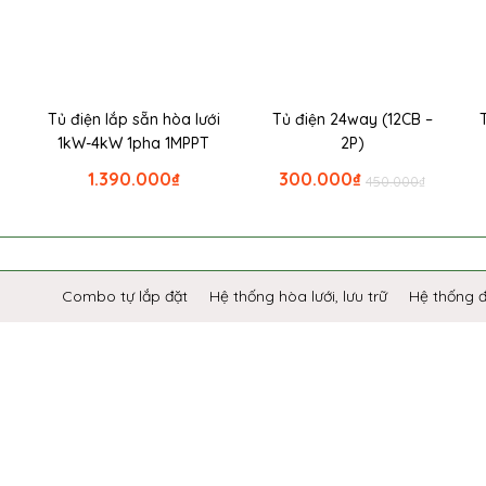
i
Tủ điện lắp sẵn hòa lưới
Tủ điện 24way (12CB –
1kW-4kW 1pha 1MPPT
2P)
1.390.000
₫
300.000
₫
450.000
₫
Combo tự lắp đặt
Hệ thống hòa lưới, lưu trữ
Hệ thống 