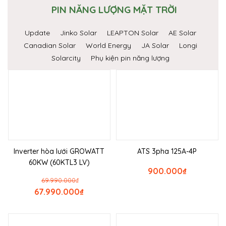
PIN NĂNG LƯỢNG MẶT TRỜI
Update
Jinko Solar
LEAPTON Solar
AE Solar
Canadian Solar
World Energy
JA Solar
Longi
Solarcity
Phụ kiện pin năng lượng
Inverter hòa lưới GROWATT
ATS 3pha 125A-4P
60KW (60KTL3 LV)
900.000
₫
69.990.000
₫
67.990.000
₫