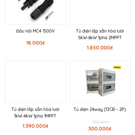
Đầu nối MC4 1500V
Tủ điện lắp sẵn hòa lưới
5kW-6kW 1pha 2MPPT
18.000
₫
1.850.000
₫
Tủ điện lắp sẵn hòa lưới
Tủ điện 24way (12CB – 2P)
1kW-4kW 1pha 1MPPT
450.000
₫
1.390.000
₫
300.000
₫