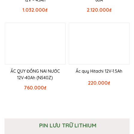
1.032.000
₫
2.120.000
₫
ẮC QUY ĐỒNG NAI NƯỚC
Ắc quy Hitachi 12V-1.5Ah
12V-40Ah (NS40Z)
220.000
₫
760.000
₫
PIN LƯU TRỮ LITHIUM