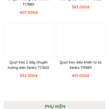
TC1880
363.000
₫
407.000
₫
Quạt treo 2 dây chuyển
Quạt treo điều khiển từ xa
hướng điện Senko TC1620
Senko TR1683
352.000
₫
451.000
₫
PHỤ KIỆN