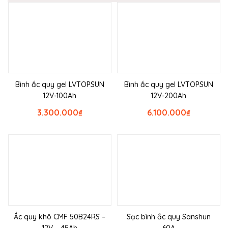
Bình ắc quy gel LVTOPSUN
Bình ắc quy gel LVTOPSUN
12V-100Ah
12V-200Ah
3.300.000
₫
6.100.000
₫
Ắc quy khô CMF 50B24RS –
Sạc bình ắc quy Sanshun
12V – 45Ah
60A