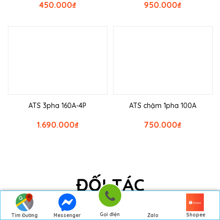
450.000
₫
950.000
₫
ATS 3pha 160A-4P
ATS chậm 1pha 100A
1.690.000
₫
750.000
₫
ĐỐI TÁC
Gọi điện
Shopee
Tìm Đường
Messenger
Zalo